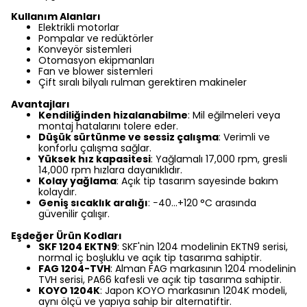
Kullanım Alanları
Elektrikli motorlar
Pompalar ve redüktörler
Konveyör sistemleri
Otomasyon ekipmanları
Fan ve blower sistemleri
Çift sıralı bilyalı rulman gerektiren makineler
Avantajları
Kendiliğinden hizalanabilme
: Mil eğilmeleri veya
montaj hatalarını tolere eder.
Düşük sürtünme ve sessiz çalışma
: Verimli ve
konforlu çalışma sağlar.
Yüksek hız kapasitesi
: Yağlamalı 17,000 rpm, gresli
14,000 rpm hızlara dayanıklıdır.
Kolay yağlama
: Açık tip tasarım sayesinde bakım
kolaydır.
Geniş sıcaklık aralığı
: −40…+120
°C arasında
güvenilir çalışır.
Eşdeğer Ürün Kodları
SKF 1204 EKTN9
: SKF'nin 1204 modelinin EKTN9 serisi,
normal iç boşluklu ve açık tip tasarıma sahiptir.
FAG 1204-TVH
: Alman FAG markasının 1204 modelinin
TVH serisi, PA66 kafesli ve açık tip tasarıma sahiptir.
KOYO 1204K
: Japon KOYO markasının 1204K modeli,
aynı ölçü ve yapıya sahip bir alternatiftir.