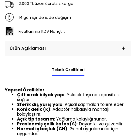
2.000 TL üzeri ücretsiz kargo
14 gün içinde iade değişim
Fiyatlarımız KDV Hariçtir.
Ürün Açıklaması
Teknik Özellikleri
Yapısal Özellikler
Çift sıralı bilyalı yapı
: Yüksek taşıma kapasitesi
sağlar.
Sferik dış yarış yolu
: Açısal sapmaları tolere eder.
Konik delik (K)
: Adaptör halkasıyla montajı
kolaylaştırır.
Açık tip tasarım
: Yağlama kolaylığı sunar.
Preslenmiş çelik kafes (S)
: Dayanıklı ve güvenilir.
Normal iç boşluk (CN)
: Genel uygulamalar için
uygundur.