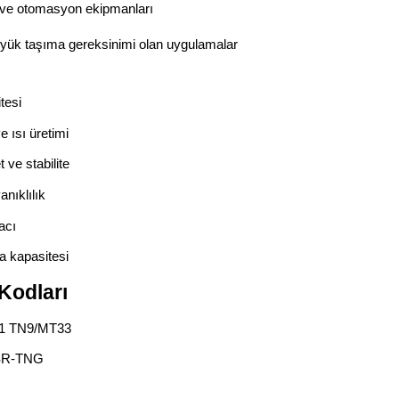
 ve otomasyon ekipmanları
l yük taşıma gereksinimi olan uygulamalar
tesi
 ısı üretimi
ve stabilite
nıklılık
acı
 kapasitesi
Kodları
1 TN9/MT33
SR-TNG