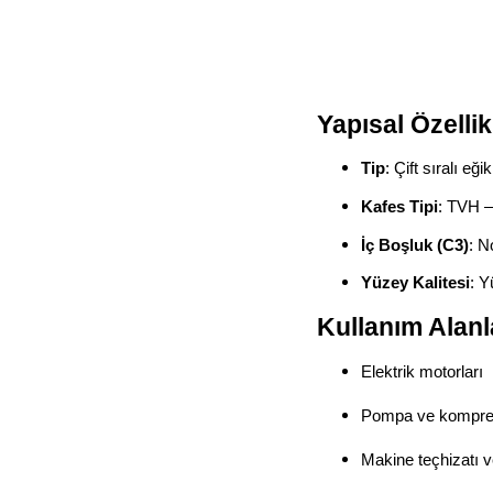
Yapısal Özellik
Tip
: Çift sıralı eği
Kafes Tipi
: TVH –
İç Boşluk (C3)
: N
Yüzey Kalitesi
: Y
Kullanım Alanl
Elektrik motorları
Pompa ve kompre
Makine teçhizatı v