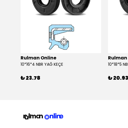
Rulman Online
Rulman 
10*16*4 NBR YAĞ KEÇE
10*18*5 N
₺ 23.78
₺ 20.9