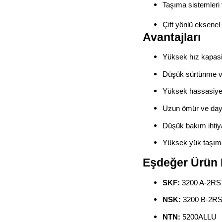
Taşıma sistemleri
Çift yönlü eksene
Avantajları
Yüksek hız kapasi
Düşük sürtünme ve
Yüksek hassasiyet 
Uzun ömür ve daya
Düşük bakım ihtiy
Yüksek yük taşıma
Eşdeğer Ürün 
SKF:
3200 A-2RS
NSK:
3200 B-2R
NTN:
5200ALLU