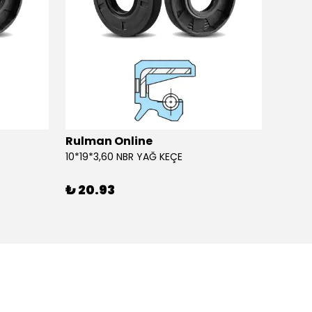
Rulman Online
Rulm
10*19*3,60 NBR YAĞ KEÇE
10*19*
₺ 20.93
₺ 20