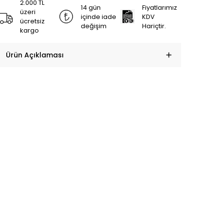
2.000 TL
14 gün
Fiyatlarımız
üzeri
içinde iade
KDV
ücretsiz
değişim
Hariçtir.
kargo
Ürün Açıklaması