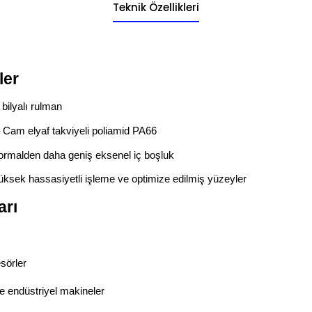
Teknik Özellikleri
ler
k bilyalı rulman
 Cam elyaf takviyeli poliamid PA66
ormalden daha geniş eksenel iç boşluk
üksek hassasiyetli işleme ve optimize edilmiş yüzeyler
arı
sörler
e endüstriyel makineler