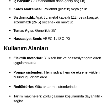
İç Boşluk
: C3 (standarttan daha geniş boşluk)
Kafes Malzemesi
: Poliamid (plastik) veya çelik
Sızdırmazlık
: Açık tip, metal kapaklı (ZZ) veya kauçuk
sızdırmazlı (2RS) seçenekleri mevcut
Temas Açısı
: Genellikle 25°
Hassasiyet Sınıfı
: ABEC 1 / ISO P0
Kullanım Alanları
Elektrik motorları
: Yüksek hız ve hassasiyet gerektiren
uygulamalarda
Pompa sistemleri
: Hem radyal hem de eksenel yüklerin
bulunduğu ortamlarda
Redüktörler
: Güç aktarım sistemlerinde
Tarım makineleri
: Zorlu çalışma koşullarında dayanıklılık
sağlar