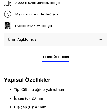
2.000 TL üzeri ücretsiz kargo
14 gün içinde iade değişim
Fiyatlarımız KDV Hariçtir.
Ürün Açıklaması
Teknik Özellikleri
Yapısal Özellikler
Tip
: Çift sıra eğik bilyalı rulman
İç çap (d)
: 20 mm
Dış çap (D)
: 47 mm