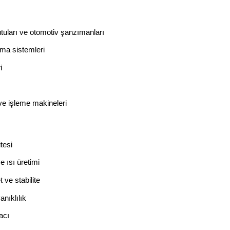
kutuları ve otomotiv şanzımanları
ıma sistemleri
i
 ve işleme makineleri
tesi
 ısı üretimi
ve stabilite
nıklılık
acı