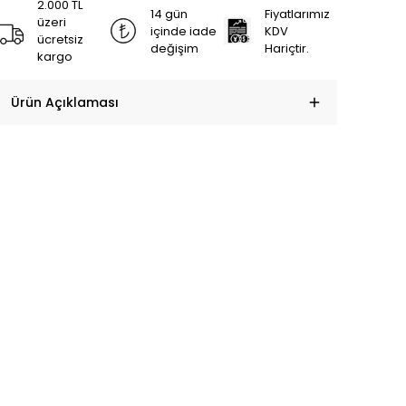
2.000 TL
14 gün
Fiyatlarımız
üzeri
içinde iade
KDV
ücretsiz
değişim
Hariçtir.
kargo
Ürün Açıklaması