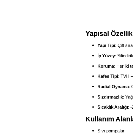
Yapısal Özellik
Yapı Tipi
: Çift sır
İç Yüzey
: Silindiri
Koruma
: Her iki
Kafes Tipi
: TVH – 
Radial Oynama
: 
Sızdırmazlık
: Yağ
Sıcaklık Aralığı
: 
Kullanım Alanl
Sıvı pompaları