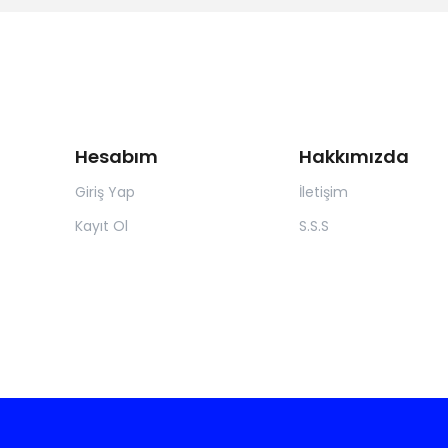
Hesabım
Hakkımızda
Giriş Yap
İletişim
Kayıt Ol
S.S.S