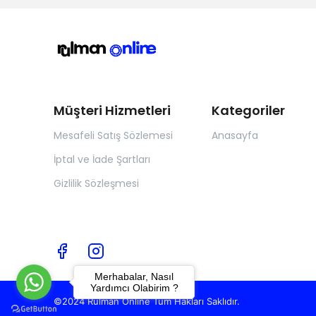
Müşteri Hizmetleri
Kategoriler
Mesafeli Satış Sözlemesi
Anasayfa
İptal ve İade Şartları
Gizlilik Sözleşmesi
Merhabalar, Nasıl
Yardımcı Olabirim ?
©2024 Rulman Online Tüm Hakları Saklıdır.