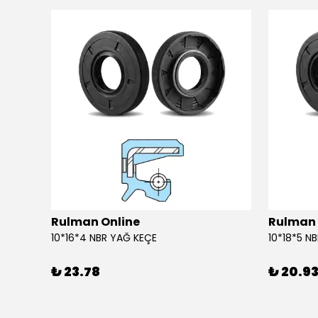
Rulman Online
Rulman 
10*16*4 NBR YAĞ KEÇE
10*18*5 N
₺ 23.78
₺ 20.9