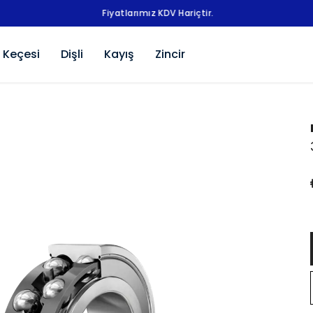
Fiyatlarımız KDV Hariçtir.
 Keçesi
Dişli
Kayış
Zincir