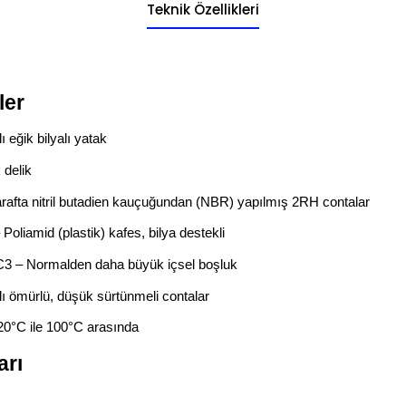
Teknik Özellikleri
ler
alı eğik bilyalı yatak
k delik
 tarafta nitril butadien kauçuğundan (NBR) yapılmış 2RH contalar
Poliamid (plastik) kafes, bilya destekli
C3 – Normalden daha büyük içsel boşluk
lı ömürlü, düşük sürtünmeli contalar
-20°C ile 100°C arasında
arı