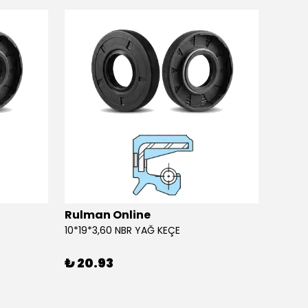
Rulman Online
Rulm
10*19*3,60 NBR YAĞ KEÇE
10*19*
₺ 20.93
₺ 20