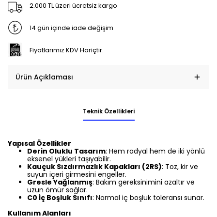
2.000 TL üzeri ücretsiz kargo
14 gün içinde iade değişim
Fiyatlarımız KDV Hariçtir.
Ürün Açıklaması
Teknik Özellikleri
Yapısal Özellikler
Derin Oluklu Tasarım
: Hem radyal hem de iki yönlü
eksenel yükleri taşıyabilir.
Kauçuk Sızdırmazlık Kapakları (2RS)
: Toz, kir ve
suyun içeri girmesini engeller.
Gresle Yağlanmış
: Bakım gereksinimini azaltır ve
uzun ömür sağlar.
C0 İç Boşluk Sınıfı
: Normal iç boşluk toleransı sunar.
Kullanım Alanları