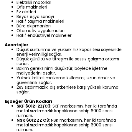
Elektrikli motorlar
Ofis makineleri
Ev aletleri
Beyaz eşya sanayi
Hafif taşıma makineleri
Büro ekipmanları
Otomotiv uygulamaları
Hafif endüstriyel makineler
Avantajlar
Düşük sürtünme ve yüksek hız kapasitesi sayesinde
enerji verimliliği sağlar.
Düşük gürültü ve titreşim ile sessiz çalışma ortamı
sunar.
Bakım gereksinimi düşüktür, böylece işletme
maliyetlerini azaltır.
Yüksek kaliteli malzeme kullanımı, uzun ömür ve
güvenilirlik sağlar.
2RS sızdırmazlık, dış etkenlere karşı yüksek koruma
sağlar.
Eşdeğer Ürün Kodları
SKF 6012-2Z/C3
: SKF markasının, her iki tarafında
metal sızdırmazlık kapaklarına sahip 6000 serisi
rulmanı.
NSK 6012 ZZ C3
: NSK markasının, her iki tarafında
metal sızdırmazlık kapaklarına sahip 6000 serisi
rulmanı.