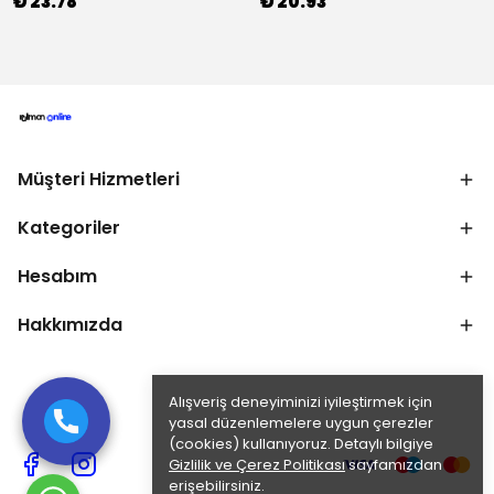
₺ 23.78
₺ 20.93
Müşteri Hizmetleri
Kategoriler
Hesabım
Hakkımızda
Alışveriş deneyiminizi iyileştirmek için
yasal düzenlemelere uygun çerezler
(cookies) kullanıyoruz. Detaylı bilgiye
Gizlilik ve Çerez Politikası
sayfamızdan
erişebilirsiniz.