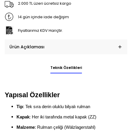
2.000 TL üzeri ücretsiz kargo
14 gün içinde iade değişim
Fiyatlarımız KDV Hariçtir.
Ürün Açıklaması
Teknik Özellikleri
Yapısal Özellikler
Tip
: Tek sıra derin oluklu bilyalı rulman
Kapak
: Her iki tarafında metal kapak (ZZ)
Malzeme
: Rulman çeliği (Wälzlagerstahl)