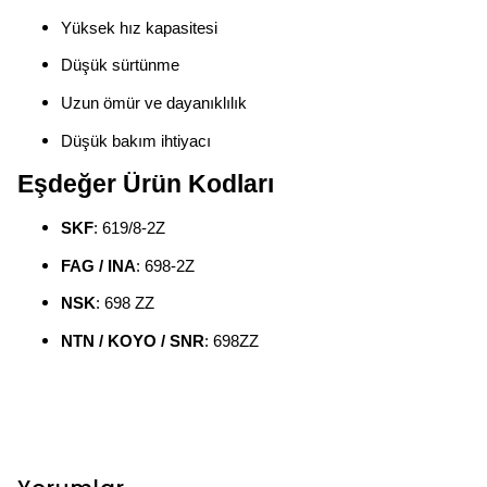
Yüksek hız kapasitesi
Düşük sürtünme
Uzun ömür ve dayanıklılık
Düşük bakım ihtiyacı
Eşdeğer Ürün Kodları
SKF
: 619/8-2Z
FAG / INA
: 698-2Z
NSK
: 698 ZZ
NTN / KOYO / SNR
: 698ZZ