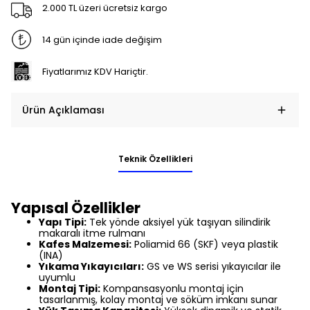
2.000 TL üzeri ücretsiz kargo
14 gün içinde iade değişim
Fiyatlarımız KDV Hariçtir.
Ürün Açıklaması
Teknik Özellikleri
Yapısal Özellikler
Yapı Tipi:
Tek yönde aksiyel yük taşıyan silindirik
makaralı itme rulmanı
Kafes Malzemesi:
Poliamid 66 (SKF) veya plastik
(INA)
Yıkama Yıkayıcıları:
GS ve WS serisi yıkayıcılar ile
uyumlu
Montaj Tipi:
Kompansasyonlu montaj için
tasarlanmış, kolay montaj ve söküm imkanı sunar