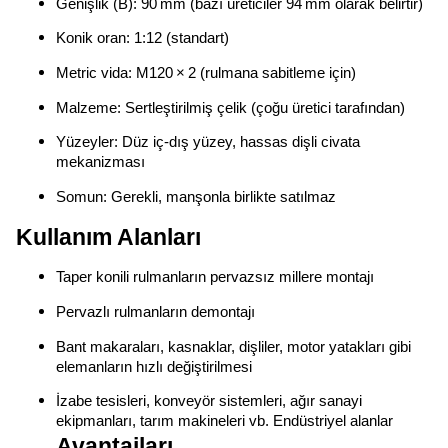
Genişlik (B): 90 mm (bazı üreticiler 94 mm olarak belirtir)
Konik oran: 1:12 (standart)
Metric vida: M120 × 2 (rulmana sabitleme için)
Malzeme: Sertleştirilmiş çelik (çoğu üretici tarafından)
Yüzeyler: Düz iç-dış yüzey, hassas dişli civata
mekanizması
Somun: Gerekli, manşonla birlikte satılmaz
Kullanım Alanları
Taper konili rulmanların pervazsız millere montajı
Pervazlı rulmanların demontajı
Bant makaraları, kasnaklar, dişliler, motor yatakları gibi
elemanların hızlı değiştirilmesi
İzabe tesisleri, konveyör sistemleri, ağır sanayi
ekipmanları, tarım makineleri vb. Endüstriyel alanlar
Avantajları