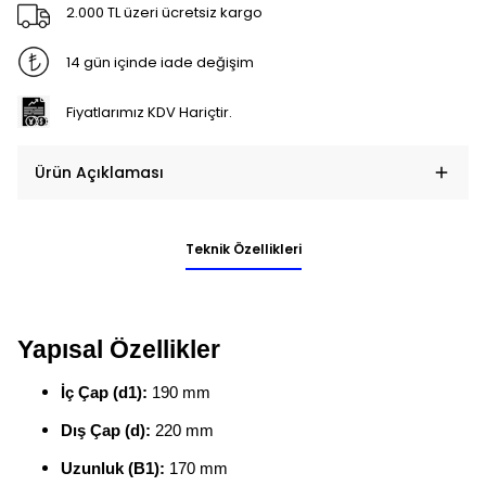
2.000 TL üzeri ücretsiz kargo
14 gün içinde iade değişim
Fiyatlarımız KDV Hariçtir.
Ürün Açıklaması
Teknik Özellikleri
Yapısal Özellikler
İç Çap (d1):
190 mm
Dış Çap (d):
220 mm
Uzunluk (B1):
170 mm