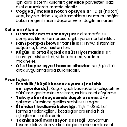
için kord sistemi kullanılır; genellikle polyester, bazı
özel durumlarda aramid olabilir.
Cogged / molded notch opsiyonları
: Dişli (notch)
yapı, kayışın daha küçük kasnaklara uyumunu sağlar,
bükülme gerilmesini düşürür ve ısı dağılımını artırır.
Kullanım Alanları
Otomotiv aksesuar kayışları
: alternatör, su
pompası, klima kompresörü gibi yardımcı tahrikler.
Fan / pompa / blower tahrikleri
: HVAC sistemler,
soğutma/blower sistemleri.
Küçük ila orta ölçekli endüstriyel makineler
:
konveyör sistemleri, vida tahrikleri, yardımcı
makineler.
Ofis / beyaz eşya / hassas cihazlar
: ses/gürültü
kritik uygulamalarda kullanılabilir.
Avantajları
Esneklik / küçük kasnak uyumu (notchlı
versiyonlarda):
Küçük çaplı kasnaklarla çalışabilme,
bükülme gerilmesini azaltma, ısı birikimini düşürme.
Takviye kord sayesinde düşük uzama:
Uzun
çalışma süresince gerilim stabilitesi sağlar.
Standart kodlama kolaylığı:
“12,5 × 0850 La”
formatı tedarikçiler / kataloglar arasında hızlı
eşleştirme imkânı verir.
Teknik dokümantasyon desteği:
Bando’nun
tasarım kılavuzları ve katalogları minimum kasnak