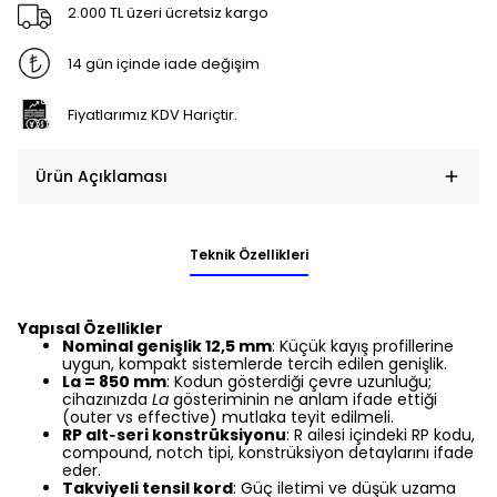
2.000 TL üzeri ücretsiz kargo
14 gün içinde iade değişim
Fiyatlarımız KDV Hariçtir.
Ürün Açıklaması
Teknik Özellikleri
Yapısal Özellikler
Nominal genişlik 12,5 mm
: Küçük kayış profillerine
uygun, kompakt sistemlerde tercih edilen genişlik.
La = 850 mm
: Kodun gösterdiği çevre uzunluğu;
cihazınızda
La
gösteriminin ne anlam ifade ettiği
(outer vs effective) mutlaka teyit edilmeli.
RP alt‑seri konstrüksiyonu
: R ailesi içindeki RP kodu,
compound, notch tipi, konstrüksiyon detaylarını ifade
eder.
Takviyeli tensil kord
: Güç iletimi ve düşük uzama