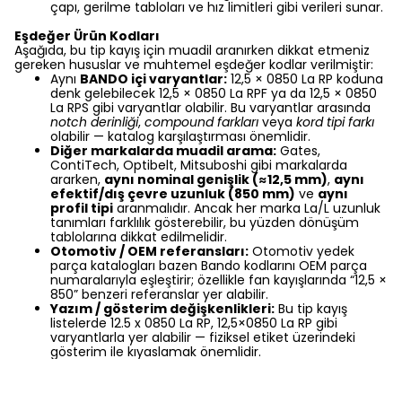
çapı, gerilme tabloları ve hız limitleri gibi verileri sunar.
Eşdeğer Ürün Kodları
Aşağıda, bu tip kayış için muadil aranırken dikkat etmeniz
gereken hususlar ve muhtemel eşdeğer kodlar verilmiştir:
Aynı
BANDO içi varyantlar:
12,5 × 0850 La RP koduna
denk gelebilecek 12,5 × 0850 La RPF ya da 12,5 × 0850
La RPS gibi varyantlar olabilir. Bu varyantlar arasında
notch derinliği
,
compound farkları
veya
kord tipi farkı
olabilir — katalog karşılaştırması önemlidir.
Diğer markalarda muadil arama:
Gates,
ContiTech, Optibelt, Mitsuboshi gibi markalarda
ararken,
aynı nominal genişlik (≈12,5 mm)
,
aynı
efektif/dış çevre uzunluk (850 mm)
ve
aynı
profil tipi
aranmalıdır. Ancak her marka La/L uzunluk
tanımları farklılık gösterebilir, bu yüzden dönüşüm
tablolarına dikkat edilmelidir.
Otomotiv / OEM referansları:
Otomotiv yedek
parça katalogları bazen Bando kodlarını OEM parça
numaralarıyla eşleştirir; özellikle fan kayışlarında “12,5 ×
850” benzeri referanslar yer alabilir.
Yazım / gösterim değişkenlikleri:
Bu tip kayış
listelerde 12.5 x 0850 La RP, 12,5×0850 La RP gibi
varyantlarla yer alabilir — fiziksel etiket üzerindeki
gösterim ile kıyaslamak önemlidir.