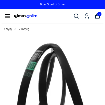
Fiyatlarımız KDV Hariçtir.
0
Kayış
V Kayış