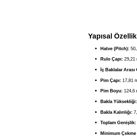
Yapısal Özellik
Hatve (Pitch):
50
Rulo Çapı:
29,21
İç Baklalar Arası 
Pim Çapı:
17,81
Pim Boyu:
124,6
Bakla Yüksekliği:
Bakla Kalınlığı:
7
Toplam Genişlik:
Minimum Çekme 