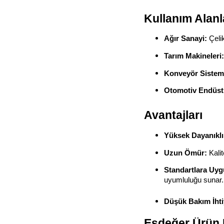
Kullanım Alanl
Ağır Sanayi:
Çelik
Tarım Makineleri:
Konveyör Sisteml
Otomotiv Endüstr
Avantajları
Yüksek Dayanıklıl
Uzun Ömür:
Kalit
Standartlara Uyg
uyumluluğu sunar.
Düşük Bakım İhti
Eşdeğer Ürün 