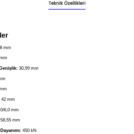
Teknik Özellikleri
ler
,8 mm
 mm
Genişlik:
30,99 mm
 mm
 mm
42 mm
,0/6,0 mm
58,55 mm
Dayanımı:
450 kN