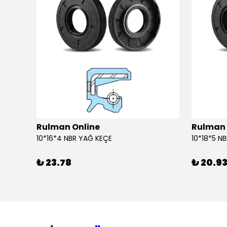
Rulman Online
Rulman 
10*16*4 NBR YAĞ KEÇE
10*18*5 N
₺ 23.78
₺ 20.9