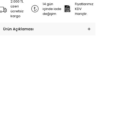
2.000 TL
14 gün
Fiyatlarımız
üzeri
içinde iade
KDV
ücretsiz
değişim
Hariçtir.
kargo
Ürün Açıklaması