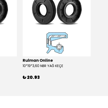
Rulman Online
Rulm
10*19*3,60 NBR YAĞ KEÇE
10*19*
₺ 20.93
₺ 20