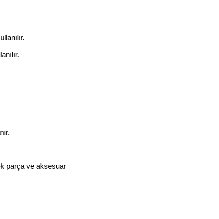
llanılır.
anılır.
nır.
ek parça ve aksesuar