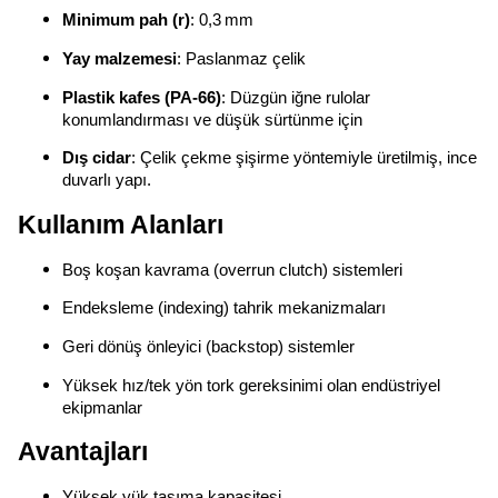
Minimum pah (r)
: 0,3 mm
Yay malzemesi
: Paslanmaz çelik
Plastik kafes (PA‑66)
: Düzgün iğne rulolar
konumlandırması ve düşük sürtünme için
Dış cidar
: Çelik çekme şişirme yöntemiyle üretilmiş, ince
duvarlı yapı.
Kullanım Alanları
Boş koşan kavrama (overrun clutch) sistemleri
Endeksleme (indexing) tahrik mekanizmaları
Geri dönüş önleyici (backstop) sistemler
Yüksek hız/tek yön tork gereksinimi olan endüstriyel
ekipmanlar
Avantajları
Yüksek yük taşıma kapasitesi