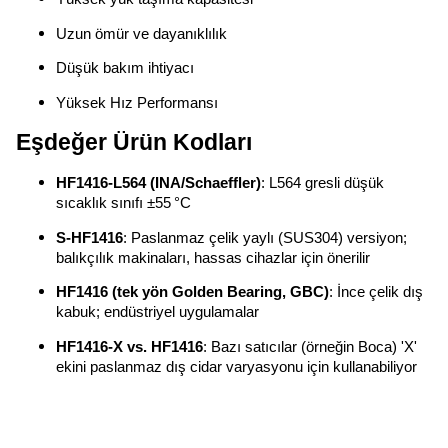
Uzun ömür ve dayanıklılık
Düşük bakım ihtiyacı
Yüksek Hız Performansı
Eşdeğer Ürün Kodları
HF1416‑L564 (INA/Schaeffler)
: L564 gresli düşük
sıcaklık sınıfı ±55 °C
S‑HF1416
: Paslanmaz çelik yaylı (SUS304) versiyon;
balıkçılık makinaları, hassas cihazlar için önerilir
HF1416 (tek yön Golden Bearing, GBC)
: İnce çelik dış
kabuk; endüstriyel uygulamalar
HF1416‑X vs. HF1416
: Bazı satıcılar (örneğin Boca) 'X'
ekini paslanmaz dış cidar varyasyonu için kullanabiliyor