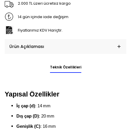
2.000 TL üzeri ücretsiz kargo
14 gün içinde iade değişim
Fiyatlarımız KDV Hariçtir.
Ürün Açıklaması
Teknik Özellikleri
Yapısal Özellikler
İç çap (d)
: 14 mm
Dış çap (D)
: 20 mm
Genişlik (C)
: 16 mm