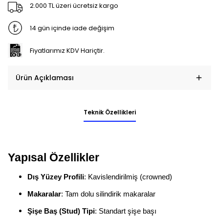
2.000 TL üzeri ücretsiz kargo
14 gün içinde iade değişim
Fiyatlarımız KDV Hariçtir.
Ürün Açıklaması
Teknik Özellikleri
Yapısal Özellikler
Dış Yüzey Profili
: Kavislendirilmiş (crowned)
Makaralar
: Tam dolu silindirik makaralar
Şişe Baş (Stud) Tipi
: Standart şişe başı