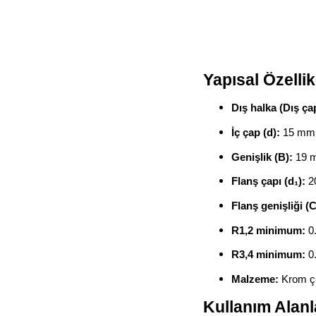
Yapısal Özellik
Dış halka (Dış ça
İç çap (d):
15 mm
Genişlik (B):
19 
Flanş çapı (d₁):
2
Flanş genişliği (C
R1,2 minimum:
0
R3,4 minimum:
0
Malzeme:
Krom çe
Kullanım Alanl