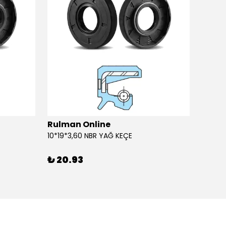
Rulman Online
Rulm
10*19*3,60 NBR YAĞ KEÇE
10*19*
₺ 20.93
₺ 20