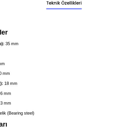
Teknik Özellikleri
ler
p):
35 mm
mm
0 mm
):
18 mm
.6 mm
.3 mm
lik (Bearing steel)
arı