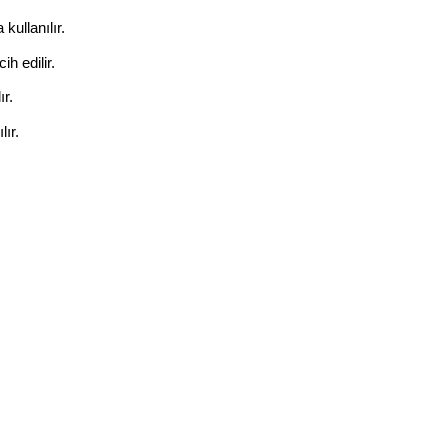
kullanılır.
h edilir.
ır.
lır.