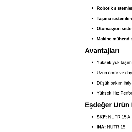
Robotik sistemle
Taşıma sistemleri
Otomasyon siste
Makine mühendisl
Avantajları
Yüksek yük taşıma
Uzun ömür ve daya
Düşük bakım ihtiy
Yüksek Hız Perfo
Eşdeğer Ürün 
SKF:
NUTR 15 A
INA:
NUTR 15