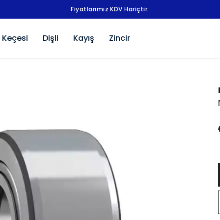
Fiyatlarımız KDV Hariçtir.
 Keçesi
Dişli
Kayış
Zincir