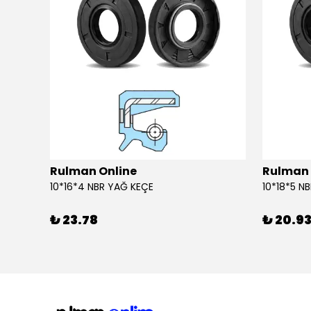
Rulman Online
Rulman 
10*16*4 NBR YAĞ KEÇE
10*18*5 N
₺ 23.78
₺ 20.9