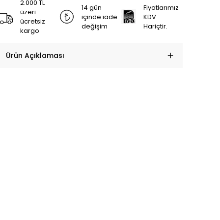
2.000 TL
14 gün
Fiyatlarımız
üzeri
içinde iade
KDV
ücretsiz
değişim
Hariçtir.
kargo
Ürün Açıklaması