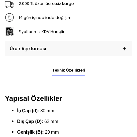
2.000 TL üzeri ücretsiz kargo
14 gün içinde iade değişim
Fiyatlarımız KDV Hariçtir.
Ürün Açıklaması
Teknik Özellikleri
Yapısal Özellikler
İç Çap (d):
30 mm
Dış Çap (D):
62 mm
Genişlik (B):
29 mm