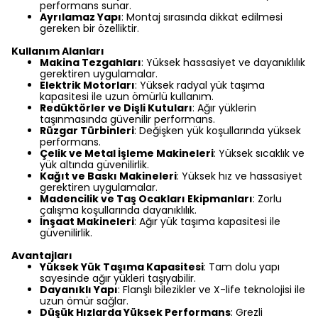
performans sunar.
Ayrılamaz Yapı
: Montaj sırasında dikkat edilmesi
gereken bir özelliktir.
Kullanım Alanları
Makina Tezgahları
: Yüksek hassasiyet ve dayanıklılık
gerektiren uygulamalar.
Elektrik Motorları
: Yüksek radyal yük taşıma
kapasitesi ile uzun ömürlü kullanım.
Redüktörler ve Dişli Kutuları
: Ağır yüklerin
taşınmasında güvenilir performans.
Rüzgar Türbinleri
: Değişken yük koşullarında yüksek
performans.
Çelik ve Metal İşleme Makineleri
: Yüksek sıcaklık ve
yük altında güvenilirlik.
Kağıt ve Baskı Makineleri
: Yüksek hız ve hassasiyet
gerektiren uygulamalar.
Madencilik ve Taş Ocakları Ekipmanları
: Zorlu
çalışma koşullarında dayanıklılık.
İnşaat Makineleri
: Ağır yük taşıma kapasitesi ile
güvenilirlik.
Avantajları
Yüksek Yük Taşıma Kapasitesi
: Tam dolu yapı
sayesinde ağır yükleri taşıyabilir.
Dayanıklı Yapı
: Flanşlı bilezikler ve X-life teknolojisi ile
uzun ömür sağlar.
Düşük Hızlarda Yüksek Performans
: Grezli