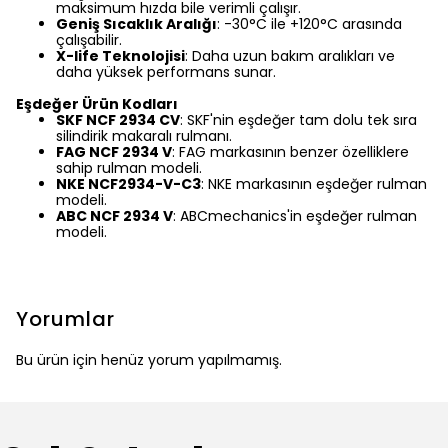
maksimum hızda bile verimli çalışır.
Geniş Sıcaklık Aralığı
: -30°C ile +120°C arasında
çalışabilir.
X-life Teknolojisi
: Daha uzun bakım aralıkları ve
daha yüksek performans sunar.
Eşdeğer Ürün Kodları
SKF NCF 2934 CV
: SKF'nin eşdeğer tam dolu tek sıra
silindirik makaralı rulmanı.
FAG NCF 2934 V
: FAG markasının benzer özelliklere
sahip rulman modeli.
NKE NCF2934-V-C3
: NKE markasının eşdeğer rulman
modeli.
ABC NCF 2934 V
: ABCmechanics'in eşdeğer rulman
modeli.
Yorumlar
Bu ürün için henüz yorum yapılmamış.