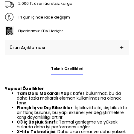
2.000 TL üzeri ücretsiz kargo
14 gün içinde iade değişim
Fiyatlarımız KDV Hariçtir.
Ürün Açıklaması
Teknik Özellikleri
Yapısal Özellikler
Tam Dolu Makaralı Yapı
: Kafes bulunmaz, bu da
daha fazla makaralı eleman kullanılmasına olanak
tanır.
Flanşlı İç ve Dış Bilezikler
: İç bilezikte iki, dış bilezikte
bir flanş bulunur, bu yapı eksenel yer değiştirmelere
karşı dayanıklılığı artırır.
C3 İç Boşluk Sınıfı
: Termal genleşme ve yüksek
hızlarda daha iyi performans sağlar.
X-life Teknolojisi
: Daha uzun ömür ve daha yüksek