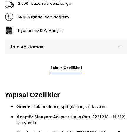
2.000 TL üzeri ücretsiz kargo
14 gün içinde iade değişim
Fiyatlarımız KDV Hariçtir.
Ürün Açıklaması
Teknik Özellikleri
Yapısal Özellikler
Gövde
: Dökme demir, split (iki parçalı) tasarım
Adaptör Manşon
: Adapte rulman (örn. 22212 K + H 312)
ile uyumlu