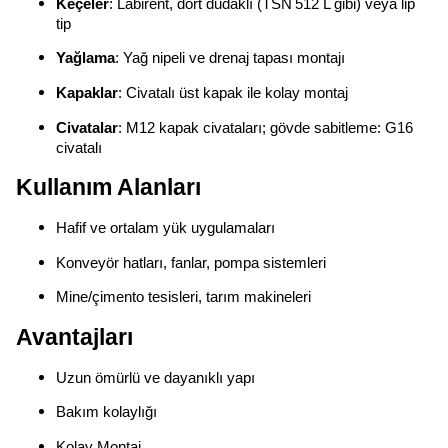
Keçeler
: Labirent, dört dudaklı (TSN 512 L gibi) veya lip
tip
Yağlama
: Yağ nipeli ve drenaj tapası montajı
Kapaklar
: Civatalı üst kapak ile kolay montaj
Civatalar
: M12 kapak civataları; gövde sabitleme: G16
civatalı
Kullanım Alanları
Hafif ve ortalam yük uygulamaları
Konveyör hatları, fanlar, pompa sistemleri
Mine/çimento tesisleri, tarım makineleri
Avantajları
Uzun ömürlü ve dayanıklı yapı
Bakım kolaylığı
Kolay Montaj