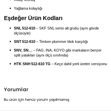
Yağlama kolaylığı
Eşdeğer Ürün Kodları
SNL 512‑610
– SKF SNL serisi alt grubu (aynı gövde
ölçüsüyle)
SNT 512‑610
– Timken plummer blok karşılığı
SNV, SN…
– FAG, INA, KOYO gibi markaların benzer
split yatakları (aynı ölçü sınıfında)
HTK SNH 512‑610 TG
– Keçe dahil yerli üretim versiyonu
Yorumlar
Bu ürün için henüz yorum yapılmamış.