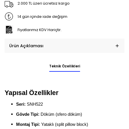
2.000 TL üzeri ücretsiz kargo
14 gün içinde iade değişim
Fiyatlarımız KDV Hariçtir.
Ürün Açıklaması
Teknik Özellikleri
Yapısal Özellikler
Seri:
SNH522
Gövde Tipi:
Döküm (sfero döküm)
Montaj Tipi:
Yataklı (split pillow block)