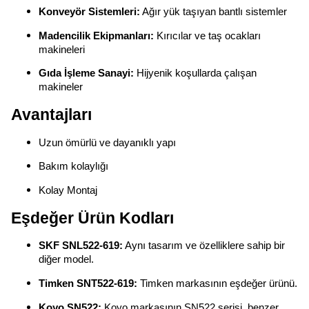
Konveyör Sistemleri:
Ağır yük taşıyan bantlı sistemler
Madencilik Ekipmanları:
Kırıcılar ve taş ocakları
makineleri
Gıda İşleme Sanayi:
Hijyenik koşullarda çalışan
makineler
Avantajları
Uzun ömürlü ve dayanıklı yapı
Bakım kolaylığı
Kolay Montaj
Eşdeğer Ürün Kodları
SKF SNL522-619:
Aynı tasarım ve özelliklere sahip bir
diğer model.
Timken SNT522-619:
Timken markasının eşdeğer ürünü.
Koyo SN522:
Koyo markasının SN522 serisi, benzer