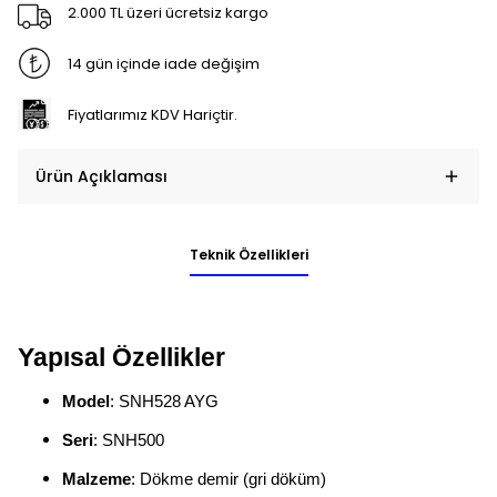
2.000 TL üzeri ücretsiz kargo
14 gün içinde iade değişim
Fiyatlarımız KDV Hariçtir.
Ürün Açıklaması
Teknik Özellikleri
Yapısal Özellikler
Model
: SNH528 AYG
Seri
: SNH500
Malzeme
: Dökme demir (gri döküm)