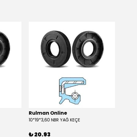
Rulman Online
Rulm
10*19*3,60 NBR YAĞ KEÇE
10*19*
₺ 20.93
₺ 20