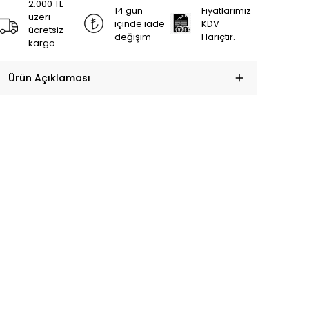
2.000 TL
14 gün
Fiyatlarımız
üzeri
içinde iade
KDV
ücretsiz
değişim
Hariçtir.
kargo
Ürün Açıklaması