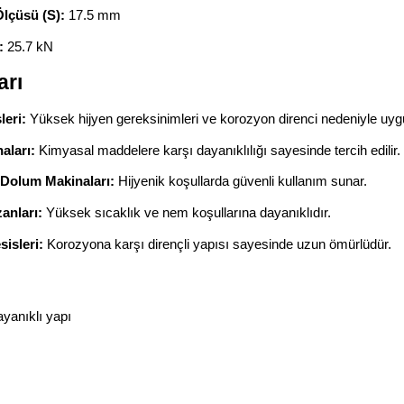
lçüsü (S):
17.5 mm
:
25.7 kN
arı
leri:
Yüksek hijyen gereksinimleri ve korozyon direnci nedeniyle uyg
aları:
Kimyasal maddelere karşı dayanıklılığı sayesinde tercih edilir.
 Dolum Makinaları:
Hijyenik koşullarda güvenli kullanım sunar.
anları:
Yüksek sıcaklık ve nem koşullarına dayanıklıdır.
sisleri:
Korozyona karşı dirençli yapısı sayesinde uzun ömürlüdür.
yanıklı yapı