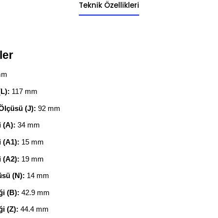
Teknik Özellikleri
ler
mm
L):
117 mm
Ölçüsü (J):
92 mm
 (A):
34 mm
 (A1):
15 mm
 (A2):
19 mm
üsü (N):
14 mm
i (B):
42.9 mm
i (Z):
44.4 mm