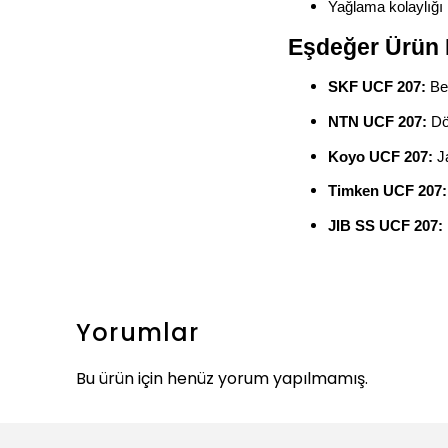
Yağlama kolaylığı
Eşdeğer Ürün 
SKF UCF 207:
Ben
NTN UCF 207:
Dör
Koyo UCF 207:
Ja
Timken UCF 207:
JIB SS UCF 207:
Yorumlar
Bu ürün için henüz yorum yapılmamış.