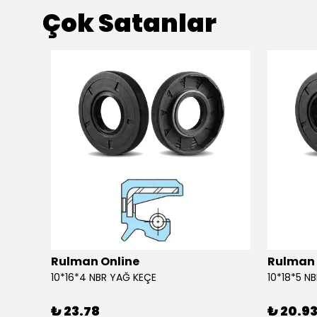
Çok Satanlar
Rulman Online
Rulman 
10*16*4 NBR YAĞ KEÇE
10*18*5 N
₺ 23.78
₺ 20.9