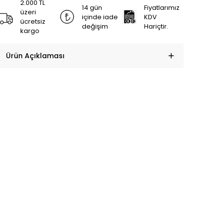
2.000 TL
14 gün
Fiyatlarımız
üzeri
içinde iade
KDV
ücretsiz
değişim
Hariçtir.
kargo
Ürün Açıklaması