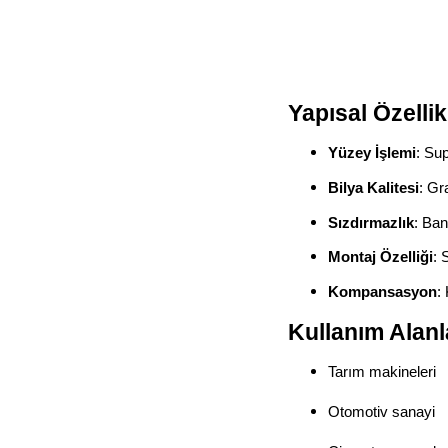
Yapısal Özellik
Yüzey İşlemi
: Su
Bilya Kalitesi
: Gr
Sızdırmazlık
: Ban
Montaj Özelliği
: 
Kompansasyon
:
Kullanım Alanl
Tarım makineleri
Otomotiv sanayi