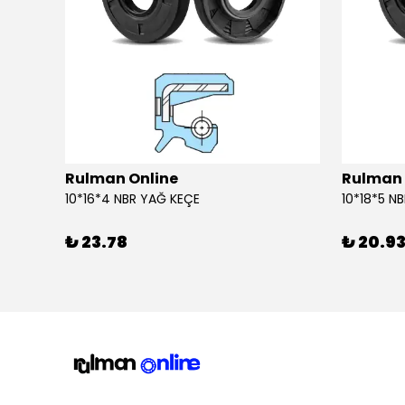
Rulman Online
Rulman 
10*16*4 NBR YAĞ KEÇE
10*18*5 N
₺ 23.78
₺ 20.9