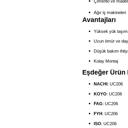
Çimento ve madenc
Ağır iş makineleri
Avantajları
Yüksek yük taşım
Uzun ömür ve daya
Düşük bakım ihtiy
Kolay Montaj
Eşdeğer Ürün 
NACHI
: UC206
KOYO
: UC206
FAG
: UC206
FYH
: UC206
ISO
: UC206