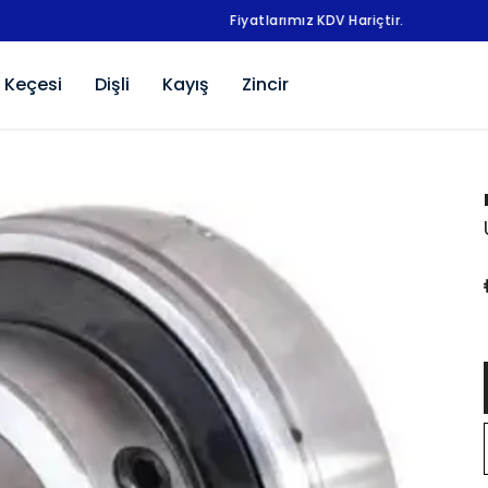
Fiyatlarımız KDV Hariçtir.
 Keçesi
Dişli
Kayış
Zincir