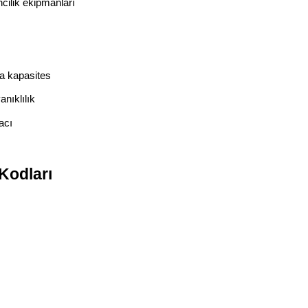
ilik ekipmanları
a kapasites
nıklılık
acı
Kodları