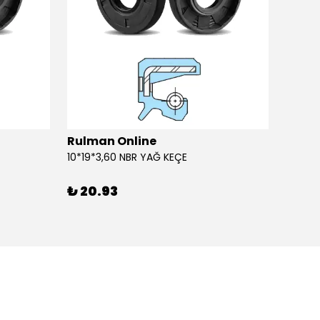
Rulman Online
Rulm
10*19*3,60 NBR YAĞ KEÇE
10*19*
₺ 20.93
₺ 20