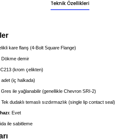
Teknik Özellikleri
ler
elikli kare flanş (4-Bolt Square Flange)
: Dökme demir
UC213 (krom çelikten)
2 adet (iç halkada)
: Gres ile yağlanabilir (genellikle Chevron SRI-2)
: Tek dudaklı temaslı sızdırmazlık (single lip contact seal)
hazı
: Evet
vida ile sabitleme
arı