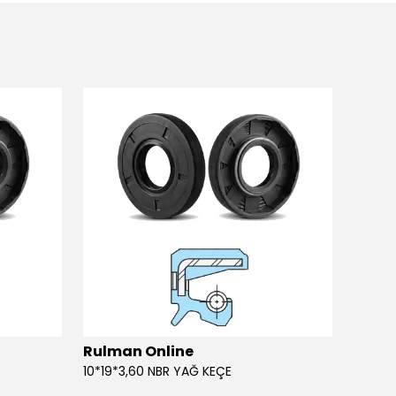
Rulman Online
Rulm
10*19*3,60 NBR YAĞ KEÇE
10*19*