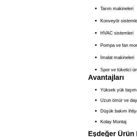
Tarım makineleri
Konveyör sistemle
HVAC sistemleri
Pompa ve fan mont
İmalat makineleri
Spor ve tüketici ür
Avantajları
Yüksek yük taşım
Uzun ömür ve daya
Düşük bakım ihtiy
Kolay Montaj
Eşdeğer Ürün 