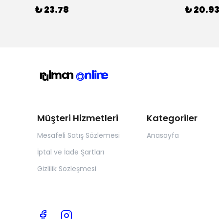
₺ 23.78
₺ 20.9
Müşteri Hizmetleri
Kategoriler
Mesafeli Satış Sözlemesi
Anasayfa
İptal ve İade Şartları
Gizlilik Sözleşmesi