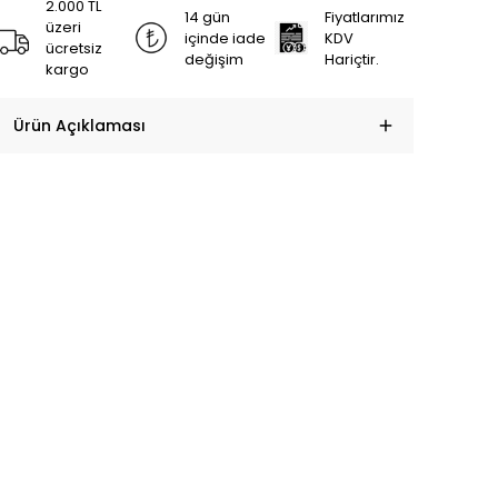
2.000 TL
14 gün
Fiyatlarımız
üzeri
içinde iade
KDV
ücretsiz
değişim
Hariçtir.
kargo
Ürün Açıklaması