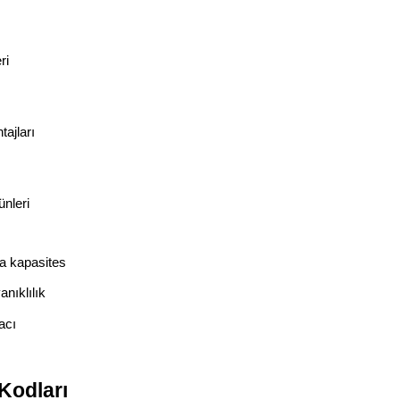
ri
ajları
ünleri
a kapasites
nıklılık
acı
Kodları