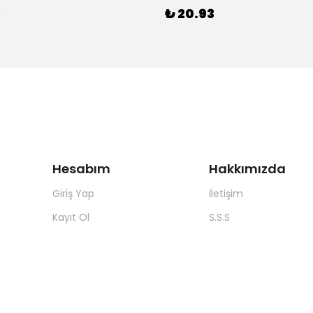
3
₺ 20.93
Hesabım
Hakkımızda
Giriş Yap
İletişim
Kayıt Ol
S.S.S