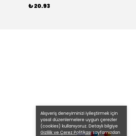
₺ 20.93
₺ 20
Alışveriş deneyiminizi iyileştirmek için
yasal düzenlemelere uygun çerezler
(cookies) kullanıyoruz. Detaylı bilgiye
Gizlilik ve Çerez Politikası
sayfamızdan