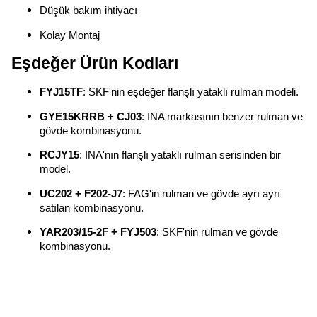
Düşük bakım ihtiyacı
Kolay Montaj
Eşdeğer Ürün Kodları
FYJ15TF
: SKF'nin eşdeğer flanşlı yataklı rulman modeli.
GYE15KRRB + CJ03
: INA markasının benzer rulman ve
gövde kombinasyonu.
RCJY15
: INA'nın flanşlı yataklı rulman serisinden bir
model.
UC202 + F202-J7
: FAG'in rulman ve gövde ayrı ayrı
satılan kombinasyonu.
YAR203/15-2F + FYJ503
: SKF'nin rulman ve gövde
kombinasyonu.