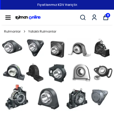
Fiyatlarımız KDV Hariçtir.
0
Rulmanlar
Yataklı Rulmanlar