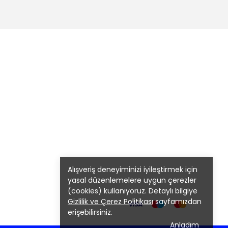
Alışveriş deneyiminizi iyileştirmek için
yasal düzenlemelere uygun çerezler
(cookies) kullanıyoruz. Detaylı bilgiye
Gizlilik ve Çerez Politikası
sayfamızdan
erişebilirsiniz.
Anladım