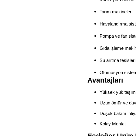
Tarım makineleri
Havalandırma sist
Pompa ve fan sist
Gıda işleme makin
Su arıtma tesisleri
Otomasyon sistem
Avantajları
Yüksek yük taşım
Uzun ömür ve daya
Düşük bakım ihtiy
Kolay Montaj