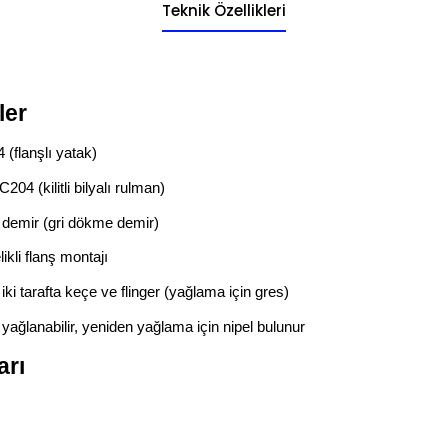
Teknik Özellikleri
ler
 (flanşlı yatak)
C204 (kilitli bilyalı rulman)
demir (gri dökme demir)
elikli flanş montajı
 iki tarafta keçe ve flinger (yağlama için gres)
e yağlanabilir, yeniden yağlama için nipel bulunur
arı