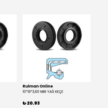
Rulman Online
Rulm
10*19*3,60 NBR YAĞ KEÇE
10*19*
₺ 20.93
₺ 20