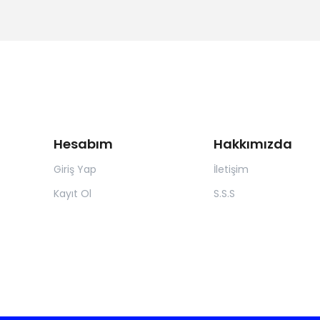
Hesabım
Hakkımızda
Giriş Yap
İletişim
Kayıt Ol
S.S.S