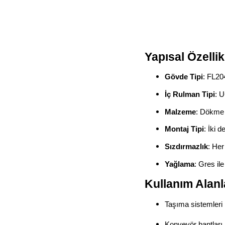
Yapısal Özellik
Gövde Tipi
: FL204
İç Rulman Tipi
: U
Malzeme
: Dökme 
Montaj Tipi
: İki d
Sızdırmazlık
: Her
Yağlama
: Gres il
Kullanım Alanl
Taşıma sistemleri
Konveyör bantları