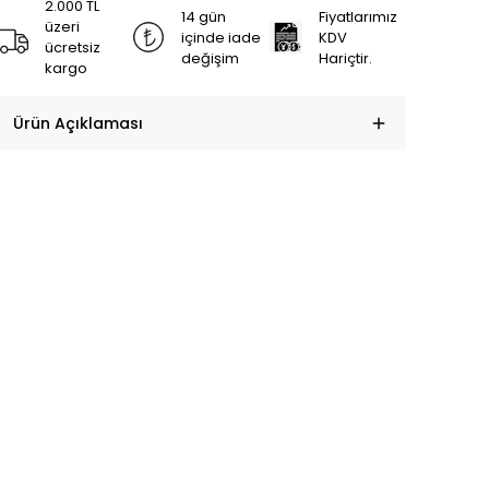
2.000 TL
14 gün
Fiyatlarımız
üzeri
içinde iade
KDV
ücretsiz
değişim
Hariçtir.
kargo
Ürün Açıklaması