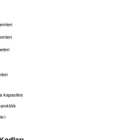
emleri
emleri
eleri
leri
a kapasites
nıklılık
acı