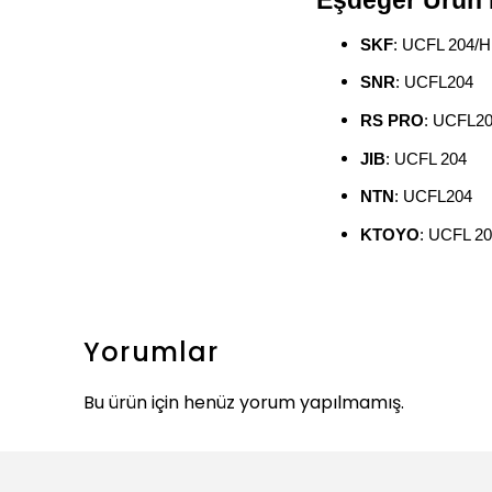
Eşdeğer Ürün 
SKF
: UCFL 204/H
SNR
: UCFL204
RS PRO
: UCFL2
JIB
: UCFL 204
NTN
: UCFL204
KTOYO
: UCFL 2
Yorumlar
Bu ürün için henüz yorum yapılmamış.