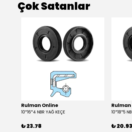
Çok Satanlar
Rulman Online
Rulman 
10*16*4 NBR YAĞ KEÇE
10*18*5 N
₺ 23.78
₺ 20.9