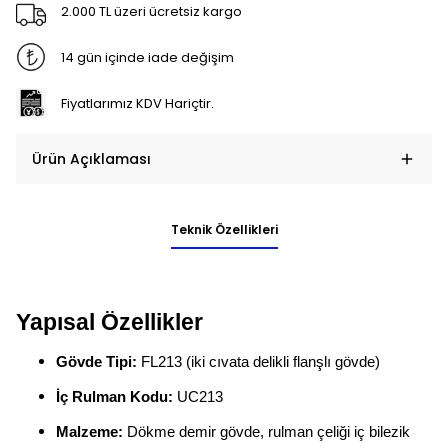
2.000 TL üzeri ücretsiz kargo
14 gün içinde iade değişim
Fiyatlarımız KDV Hariçtir.
Ürün Açıklaması
Teknik Özellikleri
Yapısal Özellikler
Gövde Tipi:
FL213 (iki cıvata delikli flanşlı gövde)
İç Rulman Kodu:
UC213
Malzeme:
Dökme demir gövde, rulman çeliği iç bilezik