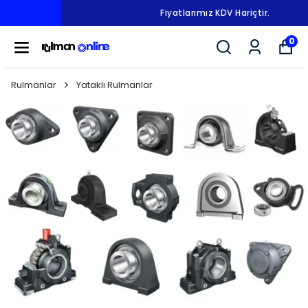
Fiyatlarımız KDV Hariçtir.
0
Rulmanlar
Yataklı Rulmanlar