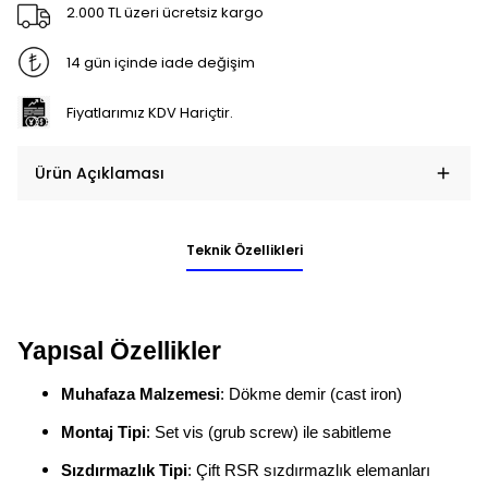
2.000 TL üzeri ücretsiz kargo
14 gün içinde iade değişim
Fiyatlarımız KDV Hariçtir.
Ürün Açıklaması
Teknik Özellikleri
Yapısal Özellikler
Muhafaza Malzemesi
: Dökme demir (cast iron)
Montaj Tipi
: Set vis (grub screw) ile sabitleme
Sızdırmazlık Tipi
: Çift RSR sızdırmazlık elemanları