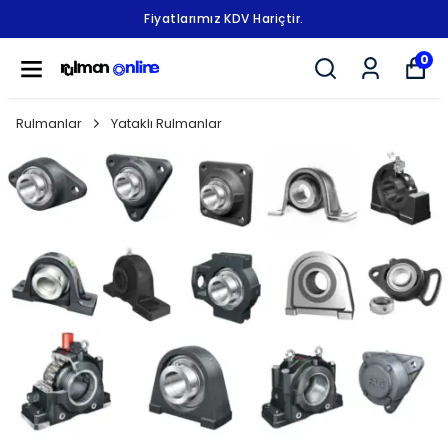
Fiyatlarımız KDV Hariçtir.
0
Rulmanlar
Yataklı Rulmanlar