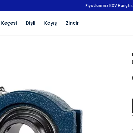
Fiyatlarımız KDV Hariçtir.
 Keçesi
Dişli
Kayış
Zincir