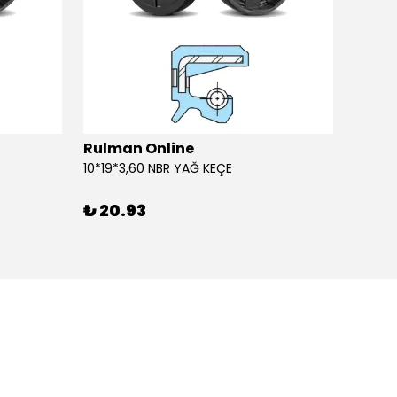
Rulman Online
Rulm
10*19*3,60 NBR YAĞ KEÇE
10*19*
₺ 20.93
₺ 20