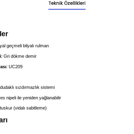
Teknik Özellikleri
ler
yal geçmeli bilyalı rulman
i
: Gri dökme demir
ası
: UC209
t dudaklı sızdırmazlık sistemi
es nipeli ile yeniden yağlanabilir
tuskur (vidalı sabitleme)
arı