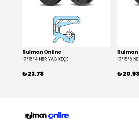
Rulman Online
Rulman 
10*16*4 NBR YAĞ KEÇE
10*18*5 N
₺ 23.78
₺ 20.9