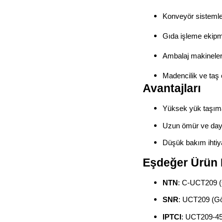
Konveyör sistemle
Gıda işleme ekipm
Ambalaj makineler
Madencilik ve taş 
Avantajları
Yüksek yük taşım
Uzun ömür ve daya
Düşük bakım ihtiy
Eşdeğer Ürün 
NTN
: C-UCT209 
SNR
: UCT209 (G
IPTCI
: UCT209-