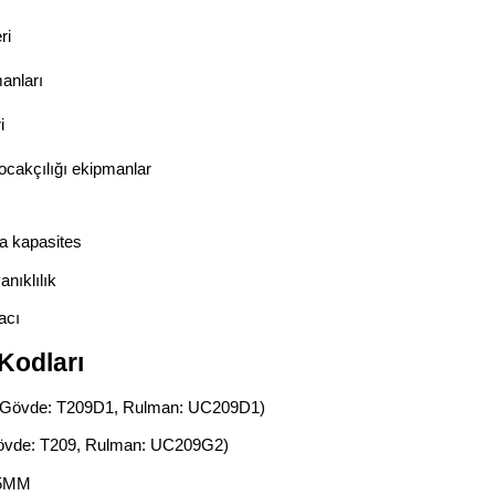
ri
anları
i
ocakçılığı ekipmanlar
a kapasites
nıklılık
acı
Kodları
(Gövde: T209D1, Rulman: UC209D1)
övde: T209, Rulman: UC209G2)
45MM