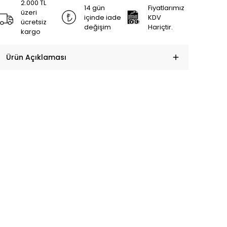
2.000 TL
14 gün
Fiyatlarımız
üzeri
içinde iade
KDV
ücretsiz
değişim
Hariçtir.
kargo
Ürün Açıklaması