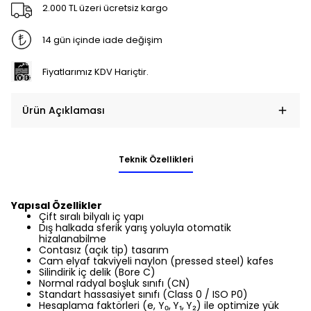
2.000 TL üzeri ücretsiz kargo
14 gün içinde iade değişim
Fiyatlarımız KDV Hariçtir.
Ürün Açıklaması
Teknik Özellikleri
Yapısal Özellikler
Çift sıralı bilyalı iç yapı
Dış halkada sferik yarış yoluyla otomatik
hizalanabilme
Contasız (açık tip) tasarım
Cam elyaf takviyeli naylon (pressed steel) kafes
Silindirik iç delik (Bore C)
Normal radyal boşluk sınıfı (CN)
Standart hassasiyet sınıfı (Class 0 / ISO P0)
Hesaplama faktörleri (e, Y₀,
Y₁,
Y₂) ile optimize yük