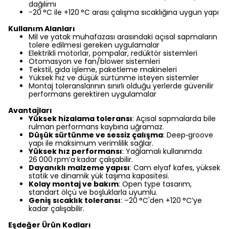
dağılımı
−20
°C ile +120
°C arası çalışma sıcaklığına uygun yapı
Kullanım Alanları
Mil ve yatak muhafazası arasındaki açısal sapmaların
tolere edilmesi gereken uygulamalar
Elektrikli motorlar, pompalar, redüktör sistemleri
Otomasyon ve fan/blower sistemleri
Tekstil, gıda işleme, paketleme makineleri
Yüksek hız ve düşük sürtünme isteyen sistemler
Montaj toleranslarının sınırlı olduğu yerlerde güvenilir
performans gerektiren uygulamalar
Avantajları
Yüksek hizalama toleransı
: Açısal sapmalarda bile
rulman performans kaybına uğramaz.
Düşük sürtünme ve sessiz çalışma
: Deep‑groove
yapı ile maksimum verimlilik sağlar.
Yüksek hız performansı
: Yağlamalı kullanımda
26
000
rpm’a kadar çalışabilir.
Dayanıklı malzeme yapısı
: Cam elyaf kafes, yüksek
statik ve dinamik yük taşıma kapasitesi.
Kolay montaj ve bakım
: Open type tasarım,
standart ölçü ve boşluklarla uyumlu.
Geniş sıcaklık toleransı
: –20
°C'den +120
°C’ye
kadar çalışabilir.
Eşdeğer Ürün Kodları