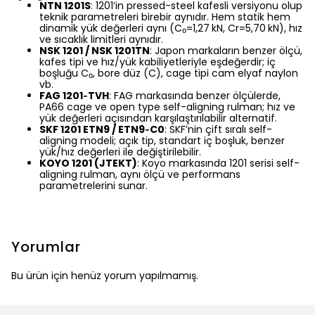
NTN 1201S
: 1201’in pressed-steel kafesli versiyonu olup
teknik parametreleri birebir aynıdır. Hem statik hem
dinamik yük değerleri aynı (C₀=1,27
kN, Cr=5,70
kN), hız
ve sıcaklık limitleri aynıdır.
NSK 1201 / NSK 1201TN
: Japon markaların benzer ölçü,
kafes tipi ve hız/yük kabiliyetleriyle eşdeğerdir; iç
boşluğu C₀, bore düz (C), cage tipi cam elyaf naylon
vb.
FAG 1201‑TVH
: FAG markasında benzer ölçülerde,
PA66 cage ve open type self-aligning rulman; hız ve
yük değerleri açısından karşılaştırılabilir alternatif.
SKF 1201 ETN9 / ETN9‑C0
: SKF’nin çift sıralı self-
aligning modeli; açık tip, standart iç boşluk, benzer
yük/hız değerleri ile değiştirilebilir.
KOYO 1201 (JTEKT)
: Koyo markasında 1201 serisi self-
aligning rulman, aynı ölçü ve performans
parametrelerini sunar.
Yorumlar
Bu ürün için henüz yorum yapılmamış.