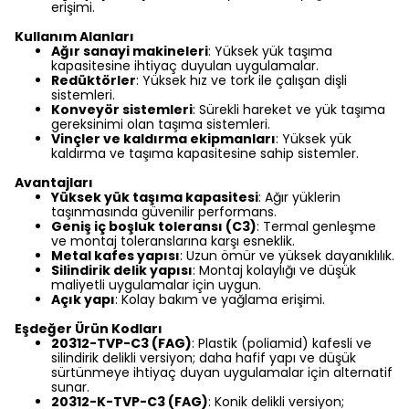
erişimi.
Kullanım Alanları
Ağır sanayi makineleri
: Yüksek yük taşıma
kapasitesine ihtiyaç duyulan uygulamalar.
Redüktörler
: Yüksek hız ve tork ile çalışan dişli
sistemleri.
Konveyör sistemleri
: Sürekli hareket ve yük taşıma
gereksinimi olan taşıma sistemleri.
Vinçler ve kaldırma ekipmanları
: Yüksek yük
kaldırma ve taşıma kapasitesine sahip sistemler.
Avantajları
Yüksek yük taşıma kapasitesi
: Ağır yüklerin
taşınmasında güvenilir performans.
Geniş iç boşluk toleransı (C3)
: Termal genleşme
ve montaj toleranslarına karşı esneklik.
Metal kafes yapısı
: Uzun ömür ve yüksek dayanıklılık.
Silindirik delik yapısı
: Montaj kolaylığı ve düşük
maliyetli uygulamalar için uygun.
Açık yapı
: Kolay bakım ve yağlama erişimi.
Eşdeğer Ürün Kodları
20312-TVP-C3 (FAG)
: Plastik (poliamid) kafesli ve
silindirik delikli versiyon; daha hafif yapı ve düşük
sürtünmeye ihtiyaç duyan uygulamalar için alternatif
sunar.
20312-K-TVP-C3 (FAG)
: Konik delikli versiyon;