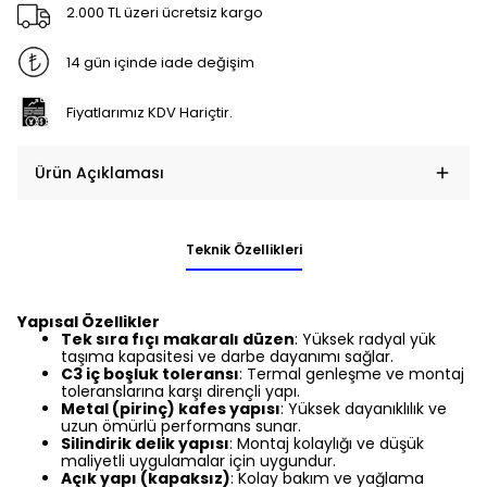
2.000 TL üzeri ücretsiz kargo
14 gün içinde iade değişim
Fiyatlarımız KDV Hariçtir.
Ürün Açıklaması
Teknik Özellikleri
Yapısal Özellikler
Tek sıra fıçı makaralı düzen
: Yüksek radyal yük
taşıma kapasitesi ve darbe dayanımı sağlar.
C3 iç boşluk toleransı
: Termal genleşme ve montaj
toleranslarına karşı dirençli yapı.
Metal (pirinç) kafes yapısı
: Yüksek dayanıklılık ve
uzun ömürlü performans sunar.
Silindirik delik yapısı
: Montaj kolaylığı ve düşük
maliyetli uygulamalar için uygundur.
Açık yapı (kapaksız)
: Kolay bakım ve yağlama