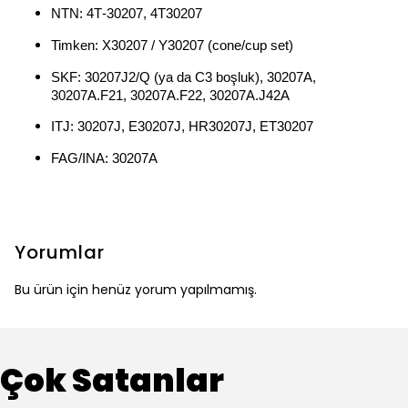
NTN: 4T‑30207, 4T30207
Timken: X30207 / Y30207 (cone/cup set)
SKF: 30207J2/Q (ya da C3 boşluk), 30207A,
30207A.F21, 30207A.F22, 30207A.J42A
ITJ: 30207J, E30207J, HR30207J, ET30207
FAG/INA: 30207A
Yorumlar
Bu ürün için henüz yorum yapılmamış.
Çok Satanlar