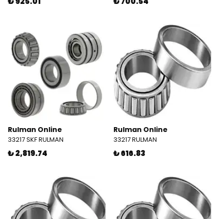
₺ 925.01
₺ 700.54
Rulman Online
Rulman Online
33217 SKF RULMAN
33217 RULMAN
₺ 2,819.74
₺ 616.83