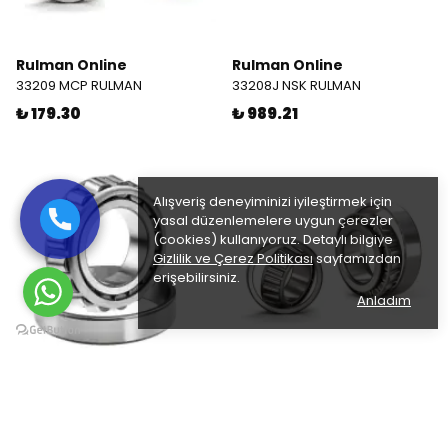
Rulman Online
Rulman Online
33209 MCP RULMAN
33208J NSK RULMAN
₺ 179.30
₺ 989.21
Alışveriş deneyiminizi iyileştirmek için
yasal düzenlemelere uygun çerezler
(cookies) kullanıyoruz. Detaylı bilgiye
Gizlilik ve Çerez Politikası
sayfamızdan
erişebilirsiniz.
Anladım
Rulman Online
Rulman Online
33208A URB RULMAN
33208 RULMAN
₺ 398.06
₺ 159.80