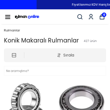
Fiyatlarımız KDV Hariçtir.
0
Rulmanlar
Konik Makaralı Rulmanlar
427
ürün
Sırala