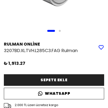
RULMAN ONLİNE
3207BD.XL.TVH.L285C3.FAG Rulman
₺ 1,913.27
SEPETE EKLE
WHATSAPP
2.000 TL üzeri ücretsiz kargo