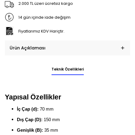
2.000 TL üzeri ücretsiz kargo
14 gün içinde iade değişim
Fiyatlarımız KDV Hariçtir.
Ürün Açıklaması
Teknik Özellikleri
Yapısal Özellikler
İç Çap (d):
70 mm
Dış Çap (D):
150 mm
Genişlik (B):
35 mm