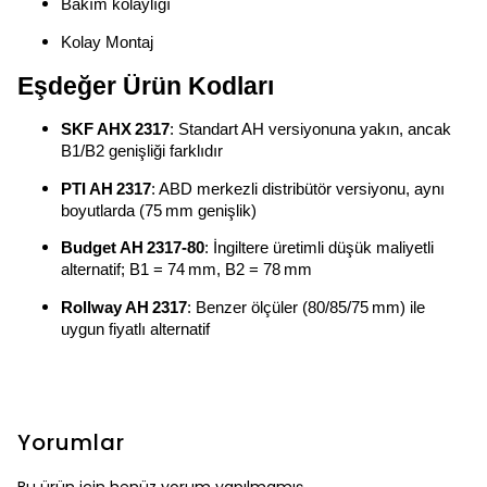
Bakım kolaylığı
Kolay Montaj
Eşdeğer Ürün Kodları
SKF AHX 2317
: Standart AH versiyonuna yakın, ancak
B1/B2 genişliği farklıdır
PTI AH 2317
: ABD merkezli distribütör versiyonu, aynı
boyutlarda (75 mm genişlik)
Budget AH 2317-80
: İngiltere üretimli düşük maliyetli
alternatif; B1 = 74 mm, B2 = 78 mm
Rollway AH 2317
: Benzer ölçüler (80/85/75 mm) ile
uygun fiyatlı alternatif
Yorumlar
Bu ürün için henüz yorum yapılmamış.