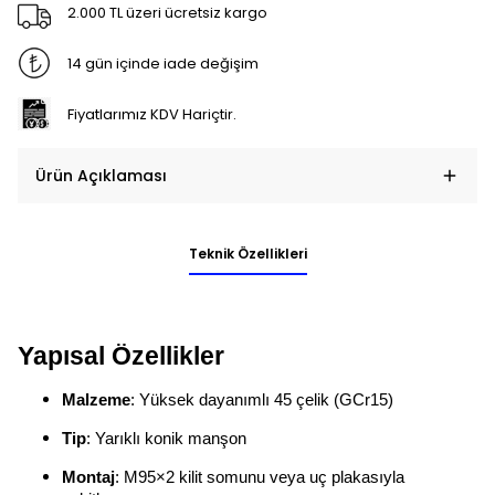
2.000 TL üzeri ücretsiz kargo
14 gün içinde iade değişim
Fiyatlarımız KDV Hariçtir.
Ürün Açıklaması
Teknik Özellikleri
Yapısal Özellikler
Malzeme
: Yüksek dayanımlı 45 çelik (GCr15)
Tip
: Yarıklı konik manşon
Montaj
: M95×2 kilit somunu veya uç plakasıyla