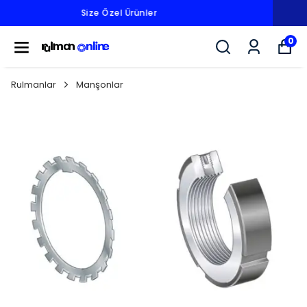
Fiyatlarımız KDV Hariçtir.
0
Rulmanlar
Manşonlar