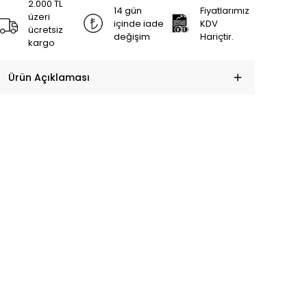
2.000 TL
14 gün
Fiyatlarımız
üzeri
içinde iade
KDV
ücretsiz
değişim
Hariçtir.
kargo
Ürün Açıklaması