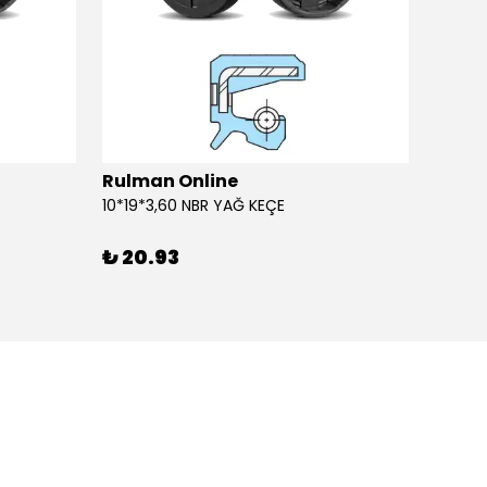
Rulman Online
Rulm
10*19*3,60 NBR YAĞ KEÇE
10*19*
₺ 20.93
₺ 20