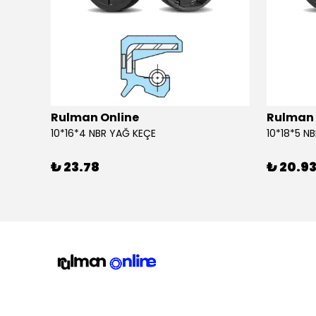
Rulman Online
Rulman 
10*16*4 NBR YAĞ KEÇE
10*18*5 N
₺ 23.78
₺ 20.9