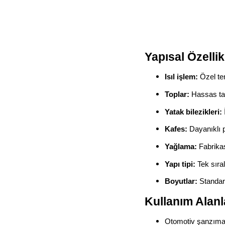
Yapısal Özellik
Isıl işlem:
Özel tem
Toplar:
Hassas taş
Yatak bilezikleri:
Kafes:
Dayanıklı p
Yağlama:
Fabrikas
Yapı tipi:
Tek sıral
Boyutlar:
Standart
Kullanım Alanl
Otomotiv şanzımanl