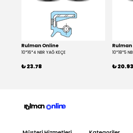
Rulman Online
Rulman 
10*16*4 NBR YAĞ KEÇE
10*18*5 N
₺ 23.78
₺ 20.9
Müşteri Hizmetleri
Kategoriler