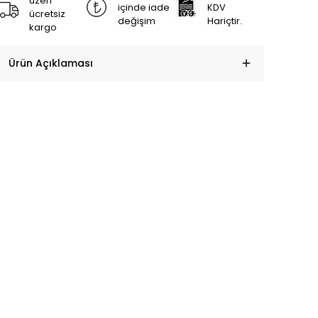
üzeri
içinde iade
KDV
ücretsiz
değişim
Hariçtir.
kargo
Ürün Açıklaması