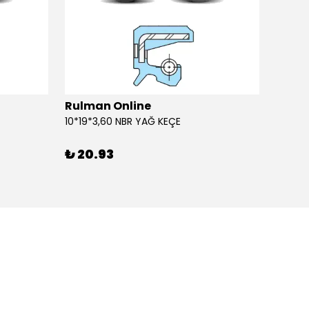
Rulman Online
Rulm
10*19*3,60 NBR YAĞ KEÇE
10*19*
₺ 20.93
₺ 20