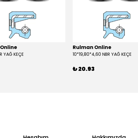
Online
Rulman Online
BR YAĞ KEÇE
10*19,80*4,60 NBR YAĞ KEÇE
3
₺ 20.93
Hesabım
Hakkımızda