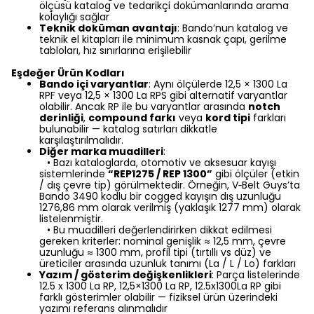
ölçüsü katalog ve tedarikçi dokümanlarında arama
kolaylığı sağlar
Teknik doküman avantajı
: Bando’nun katalog ve
teknik el kitapları ile minimum kasnak çapı, gerilme
tabloları, hız sınırlarına erişilebilir
Eşdeğer Ürün Kodları
Bando içi varyantlar
: Aynı ölçülerde 12,5 × 1300 La
RPF veya 12,5 × 1300 La RPS gibi alternatif varyantlar
olabilir. Ancak RP ile bu varyantlar arasında
notch
derinliği
,
compound farkı
veya
kord tipi
farkları
bulunabilir — katalog satırları dikkatle
karşılaştırılmalıdır.
Diğer marka muadilleri
:
• Bazı kataloglarda, otomotiv ve aksesuar kayışı
sistemlerinde
“REP1275 / REP 1300”
gibi ölçüler (etkin
/ dış çevre tip) görülmektedir. Örneğin, V‑Belt Guys’ta
Bando 3490 kodlu bir cogged kayışın dış uzunluğu
1276,86 mm olarak verilmiş (yaklaşık 1277 mm) olarak
listelenmiştir.
• Bu muadilleri değerlendirirken dikkat edilmesi
gereken kriterler: nominal genişlik ≈ 12,5 mm, çevre
uzunluğu ≈ 1300 mm, profil tipi (tırtıllı vs düz) ve
üreticiler arasında uzunluk tanımı (La / L / Lo) farkları
Yazım / gösterim değişkenlikleri
: Parça listelerinde
12.5 x 1300 La RP, 12,5×1300 La RP, 12.5x1300La RP gibi
farklı gösterimler olabilir — fiziksel ürün üzerindeki
yazımı referans alınmalıdır