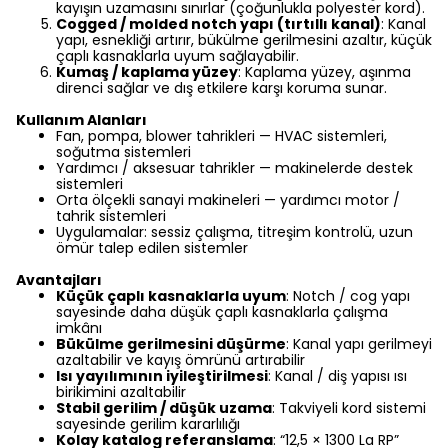
kayışın uzamasını sınırlar (çoğunlukla polyester kord).
Cogged / molded notch yapı (tırtıllı kanal)
: Kanal
yapı, esnekliği artırır, bükülme gerilmesini azaltır, küçük
çaplı kasnaklarla uyum sağlayabilir.
Kumaş / kaplama yüzey
: Kaplama yüzey, aşınma
direnci sağlar ve dış etkilere karşı koruma sunar.
Kullanım Alanları
Fan, pompa, blower tahrikleri — HVAC sistemleri,
soğutma sistemleri
Yardımcı / aksesuar tahrikler — makinelerde destek
sistemleri
Orta ölçekli sanayi makineleri — yardımcı motor /
tahrik sistemleri
Uygulamalar: sessiz çalışma, titreşim kontrolü, uzun
ömür talep edilen sistemler
Avantajları
Küçük çaplı kasnaklarla uyum
: Notch / cog yapı
sayesinde daha düşük çaplı kasnaklarla çalışma
imkânı
Bükülme gerilmesini düşürme
: Kanal yapı gerilmeyi
azaltabilir ve kayış ömrünü artırabilir
Isı yayılımının iyileştirilmesi
: Kanal / diş yapısı ısı
birikimini azaltabilir
Stabil gerilim / düşük uzama
: Takviyeli kord sistemi
sayesinde gerilim kararlılığı
Kolay katalog referanslama
: “12,5 × 1300 La RP”