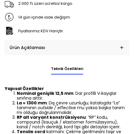
2.000 TL üzeri ücretsiz kargo
14 gün içinde iade değişim
Fiyatlarımız KDV Hariçtir.
Ürün Açıklaması
Teknik Özellikleri
Yapısal Özellikler
Nominal genişlik 12,5 mm
: Dar profilli V‑kayışlar
sınıfına aittir.
La ≈ 1300 mm
: Dış çevre uzunluğu; katalogda “La”
tanımının
outside / effective
mu yoksa başka tanım
mı olduğu doğrulanmalıdır.
RP alt varyant konstrüksiyonu
: “RP” kodu,
compound (kauçuk / elastomer formülasyonu),
kanal / notch derinliği, kord tipi gibi detayları içerir.
Tensile cord
katmanı: Çekme gerilmesini taşır ve