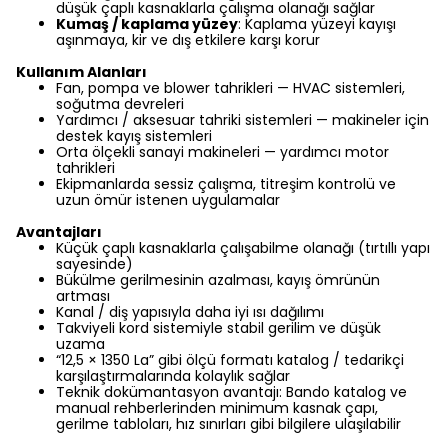
düşük çaplı kasnaklarla çalışma olanağı sağlar
Kumaş / kaplama yüzey
: Kaplama yüzeyi kayışı
aşınmaya, kir ve dış etkilere karşı korur
Kullanım Alanları
Fan, pompa ve blower tahrikleri — HVAC sistemleri,
soğutma devreleri
Yardımcı / aksesuar tahriki sistemleri — makineler için
destek kayış sistemleri
Orta ölçekli sanayi makineleri — yardımcı motor
tahrikleri
Ekipmanlarda sessiz çalışma, titreşim kontrolü ve
uzun ömür istenen uygulamalar
Avantajları
Küçük çaplı kasnaklarla çalışabilme olanağı (tırtıllı yapı
sayesinde)
Bükülme gerilmesinin azalması, kayış ömrünün
artması
Kanal / diş yapısıyla daha iyi ısı dağılımı
Takviyeli kord sistemiyle stabil gerilim ve düşük
uzama
“12,5 × 1350 La” gibi ölçü formatı katalog / tedarikçi
karşılaştırmalarında kolaylık sağlar
Teknik dokümantasyon avantajı: Bando katalog ve
manual rehberlerinden minimum kasnak çapı,
gerilme tabloları, hız sınırları gibi bilgilere ulaşılabilir