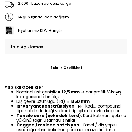
2.000 TL üzeri ücretsiz kargo
14 gün içinde iade değişim
Fiyatlarımız KDV Hariçtir.
Ürün Açıklaması
Teknik Özellikleri
Yapısal Özellikler
Nominal üst genişlik =
12,5 mm
→ dar profilli V‑kayış
kategorisinde bir ölçü
Dış çevre uzunluğu (La) ≈
1350 mm
RP varyant konstrüksiyon
: “RP” kodu, compound
tipi, notch derinliği ve kord tipi gibi detayları kapsar
Tensile cord (çekirdek kord)
: Kord katmanı çekme
yükünü taşır, uzamayı sınırlar
Cogged / molded notch yapı
: Kanal / diş yapısı
esnekliği artırır, bükülme gerilmesini azaltır, daha