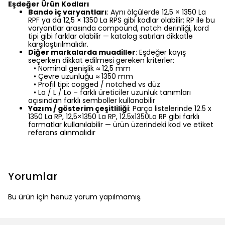
Eşdeğer Ürün Kodları
Bando iç varyantları
: Aynı ölçülerde 12,5 × 1350 La
RPF ya da 12,5 × 1350 La RPS gibi kodlar olabilir; RP ile bu
varyantlar arasında compound, notch derinliği, kord
tipi gibi farklar olabilir — katalog satırları dikkatle
karşılaştırılmalıdır.
Diğer markalarda muadiller
: Eşdeğer kayış
seçerken dikkat edilmesi gereken kriterler:
• Nominal genişlik ≈
12,5 mm
• Çevre uzunluğu ≈
1350 mm
• Profil tipi: cogged / notched vs düz
• La / L / Lo – farklı üreticiler uzunluk tanımları
açısından farklı semboller kullanabilir
Yazım / gösterim çeşitliliği
: Parça listelerinde 12.5 x
1350 La RP, 12,5×1350 La RP, 12.5x1350La RP gibi farklı
formatlar kullanılabilir — ürün üzerindeki kod ve etiket
referans alınmalıdır
Yorumlar
Bu ürün için henüz yorum yapılmamış.