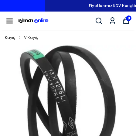
Fiyatlarımız KDV Hariçtir.
0
Kayış
V Kayış