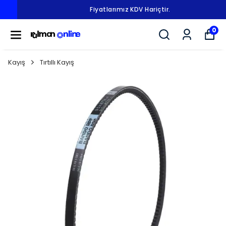
Fiyatlarımız KDV Hariçtir.
0
Kayış
Tırtıllı Kayış