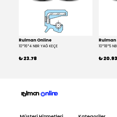
Rulman Online
Rulman 
10*16*4 NBR YAĞ KEÇE
10*18*5 N
₺ 23.78
₺ 20.9
Müşteri Hizmetleri
Kategoriler