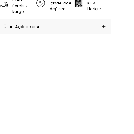
üzeri
içinde iade
KDV
ücretsiz
değişim
Hariçtir.
kargo
Ürün Açıklaması