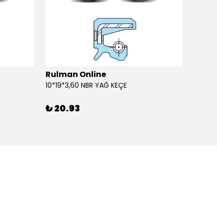
Rulman Online
Rulm
10*19*3,60 NBR YAĞ KEÇE
10*19*
₺ 20.93
₺ 20