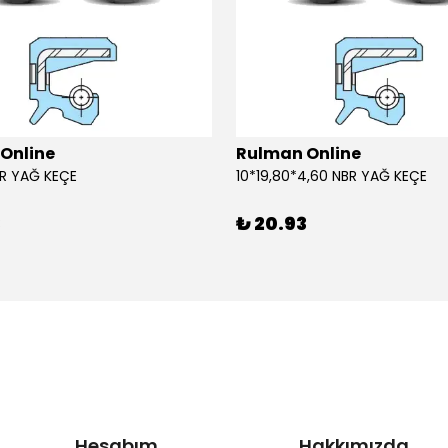
Online
Rulman Online
BR YAĞ KEÇE
10*19,80*4,60 NBR YAĞ KEÇE
3
₺ 20.93
Hesabım
Hakkımızda