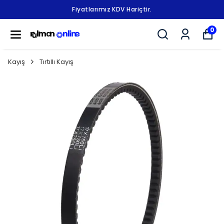
Fiyatlarımız KDV Hariçtir.
0
Kayış
Tırtıllı Kayış