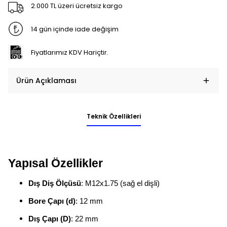
2.000 TL üzeri ücretsiz kargo
14 gün içinde iade değişim
Fiyatlarımız KDV Hariçtir.
Ürün Açıklaması
Teknik Özellikleri
Yapısal Özellikler
Dış Diş Ölçüsü
: M12x1.75 (sağ el dişli)
Bore Çapı (d)
: 12 mm
Dış Çapı (D)
: 22 mm