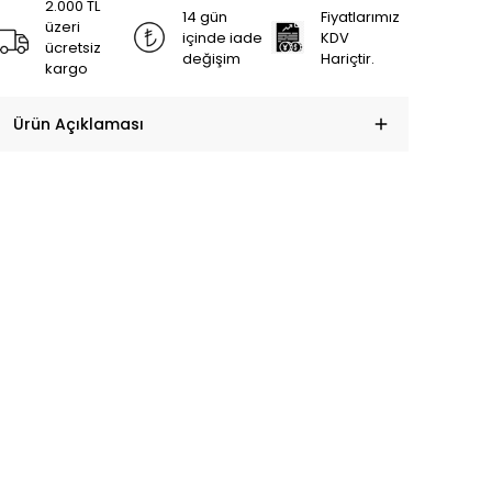
2.000 TL
14 gün
Fiyatlarımız
üzeri
içinde iade
KDV
ücretsiz
değişim
Hariçtir.
kargo
Ürün Açıklaması