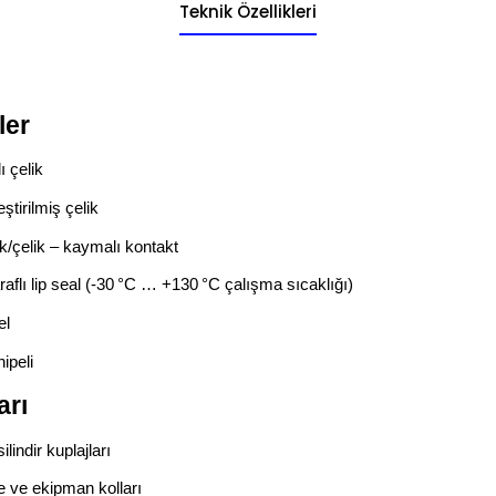
Teknik Özellikleri
ler
 çelik
eştirilmiş çelik
k/çelik – kaymalı kontakt
raflı lip seal (‑30 °C … +130 °C çalışma sıcaklığı)
el
ipeli
arı
lindir kuplajları
e ve ekipman kolları