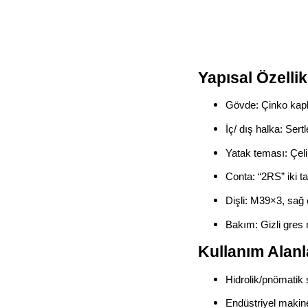
Yapısal Özellik
Gövde: Çinko kaplı
İç/ dış halka: Sertl
Yatak teması: Çeli
Conta: “2RS” iki ta
Dişli: M39×3, sağ 
Bakım: Gizli gres n
Kullanım Alanl
Hidrolik/pnömatik si
Endüstriyel makin