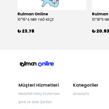
Rulman Online
Rulman 
10*16*4 NBR YAĞ KEÇE
10*18*5 N
₺ 23.78
₺ 20.9
Müşteri Hizmetleri
Kategoriler
Mesafeli Satış Sözlemesi
Anasayfa
İptal ve İade Şartları