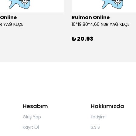
Online
Rulman Online
BR YAĞ KEÇE
10*19,80*4,60 NBR YAĞ KEÇE
3
₺ 20.93
Hesabım
Hakkımızda
Giriş Yap
İletişim
Kayıt Ol
S.S.S