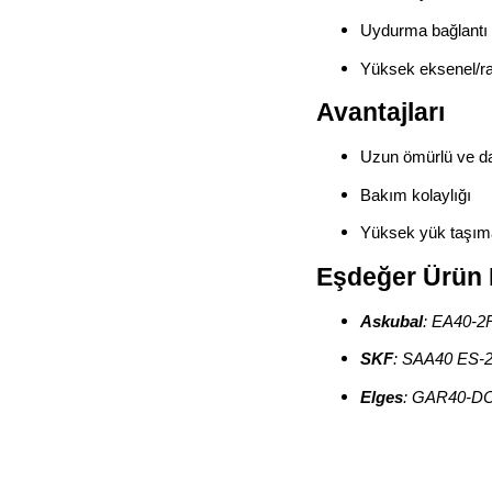
Uydurma bağlantı 
Yüksek eksenel/ra
Avantajları
Uzun ömürlü ve da
Bakım kolaylığı
Yüksek yük taşım
Eşdeğer Ürün 
Askubal
: EA40‑2
SKF
: SAA40 ES‑
Elges
: GAR40‑DO‑