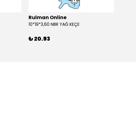
Rulman Online
Rulm
10*19*3,60 NBR YAĞ KEÇE
10*19*
₺ 20.93
₺ 20