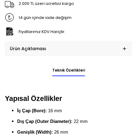
2.000 TL üzeri ücretsiz kargo
14 gün içinde iade değişim
Fiyatlarımız KDV Hariçtir.
Ürün Açıklaması
Teknik Özellikleri
Yapısal Özellikler
İç Çap (Bore):
16 mm
Dış Çap (Outer Diameter):
22 mm
Genişlik (Width):
26 mm