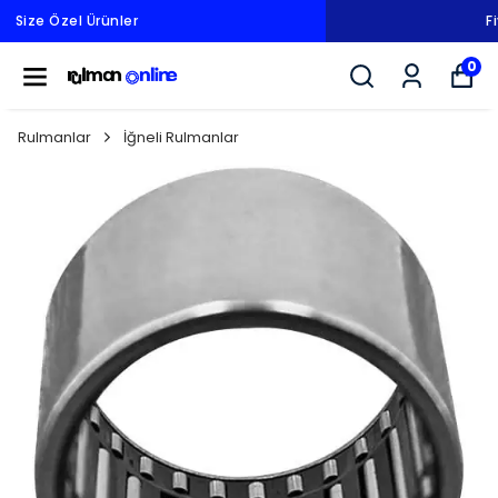
Fiyatlarımız KDV Hariçtir.
0
Rulmanlar
İğneli Rulmanlar