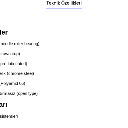
Teknik Özellikleri
ler
(needle roller bearing)
(drawn cup)
(pre-lubricated)
elik (chrome steel)
(Polyamid 66)
dırmasız (open type)
arı
sistemleri