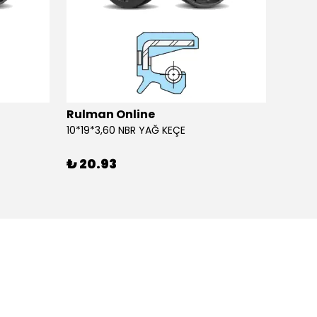
Rulman Online
Rulm
10*19*3,60 NBR YAĞ KEÇE
10*19*
₺ 20.93
₺ 20