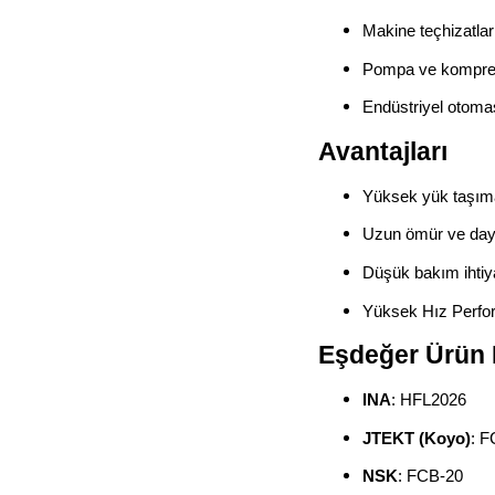
Makine teçhizatlar
Pompa ve kompre
Endüstriyel otoma
Avantajları
Yüksek yük taşıma
Uzun ömür ve daya
Düşük bakım ihtiy
Yüksek Hız Perfo
Eşdeğer Ürün 
INA
: HFL2026
JTEKT (Koyo)
: 
NSK
: FCB-20