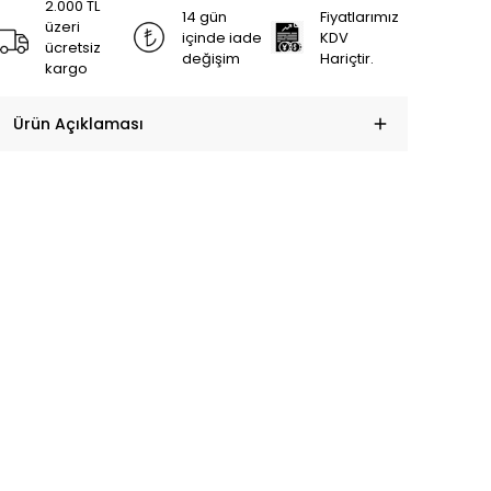
2.000 TL
14 gün
Fiyatlarımız
üzeri
içinde iade
KDV
ücretsiz
değişim
Hariçtir.
kargo
Ürün Açıklaması