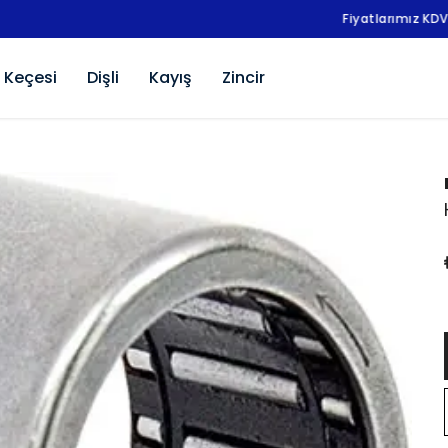
Fiyatlarımız KDV Hariçtir.
 Keçesi
Dişli
Kayış
Zincir