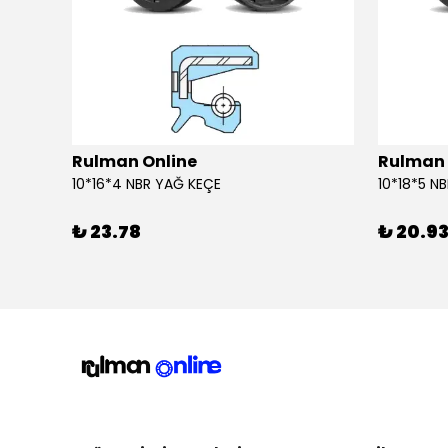
Rulman Online
Rulman 
10*16*4 NBR YAĞ KEÇE
10*18*5 N
₺ 23.78
₺ 20.9