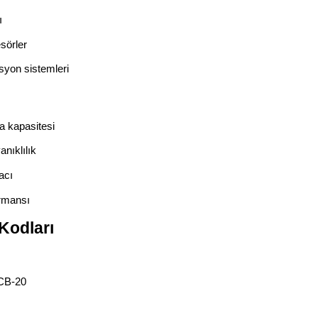
ı
sörler
syon sistemleri
 kapasitesi
nıklılık
acı
rmansı
Kodları
FCB-20